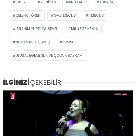
106. YIL
23 NISAN
ANITKABIR
ANKARA
ÇELENK TÖRENI
GAZI MECLIS
I. MECLIS
İBRAHIM YURDUNUSEVEN
MILLI EGEMENLIK
NUMAN KURTULMUŞ
TBMM
ULUSAL EGEMENLIK VE ÇOCUK BAYRAMI
İLGİNİZİ
ÇEKEBİLİR