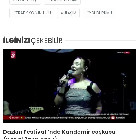
TRAFIK YOĞUNLUĞU
ULAŞIM
YOL DURUMU
İLGİNİZİ
ÇEKEBİLİR
Dazkırı Festivali’nde Kandemir coşkusu