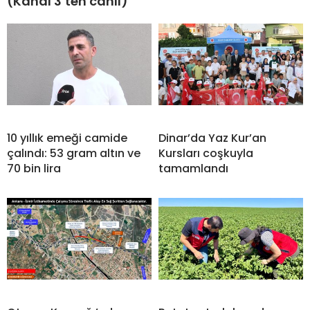
(Kanal 3’ten canlı)
10 yıllık emeği camide
Dinar’da Yaz Kur’an
çalındı: 53 gram altın ve
Kursları coşkuyla
70 bin lira
tamamlandı