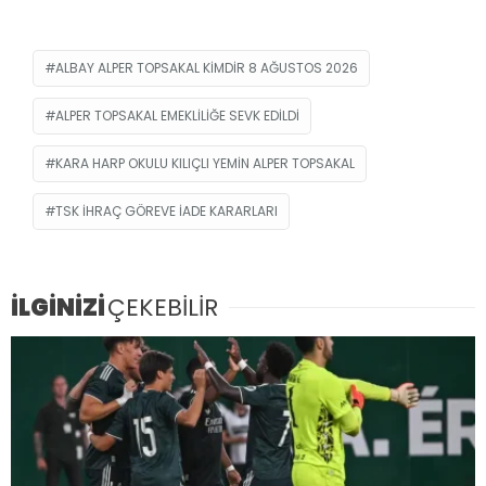
ALBAY ALPER TOPSAKAL KIMDIR 8 AĞUSTOS 2026
ALPER TOPSAKAL EMEKLILIĞE SEVK EDILDI
KARA HARP OKULU KILIÇLI YEMIN ALPER TOPSAKAL
TSK IHRAÇ GÖREVE IADE KARARLARI
İLGİNİZİ
ÇEKEBİLİR