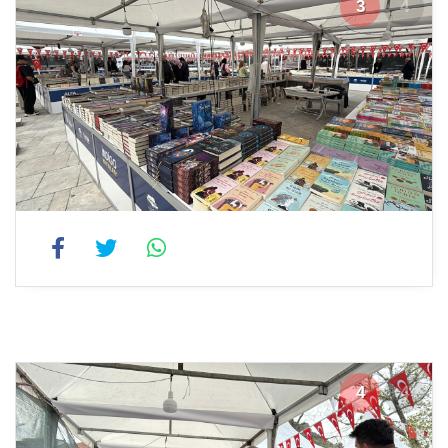
3
4
4
4