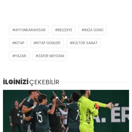
AFYONKARAHISAR
BELEDIYE
IMZA GÜNÜ
KITAP
KITAP GÜNLERI
KÜLTÜR SANAT
YAZAR
ZAFER MEYDANI
İLGİNİZİ
ÇEKEBİLİR