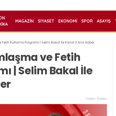
ON
MAGAZIN
SIYASET
EKONOMI
SPOR
ASAYIŞ
KIKA
Fetih Kutlama Programı | Selim Bakal İle Kanal 3 Ana Haber
mlaşma ve Fetih
 | Selim Bakal İle
er
Video Galeri