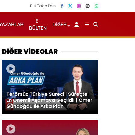
Bizi Takip Edin
E-
YAZARLAR
DIĞER
BÜLTEN
DİĞER VİDEOLAR
Terörsüz Türkiye Süreci | Süreçte
En Önemli Aşamaya Geçildi! | Ömer
Gündoğdu İle Arka Plan