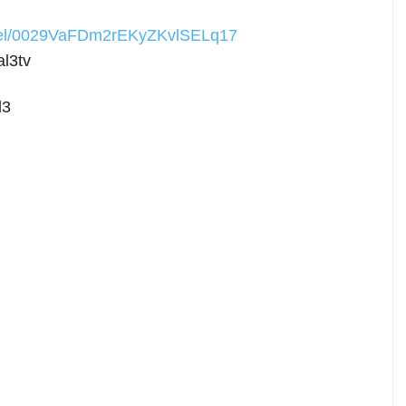
nnel/0029VaFDm2rEKyZKvlSELq17
l3tv
l3