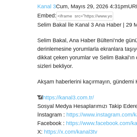
Kanal 3
Cum, Mayıs 29, 2026 4:31pm
UR
Embed:
Selim Bakal İle Kanal 3 Ana Haber | 29 
Selim Bakal, Ana Haber Bülteni’nde günün
derinlemesine yorumlarla ekranlara taşıy
dikkat çeken yorumlar ve Selim Bakal’ın 
sizleri bekliyor.
Akşam haberlerini kaçırmayın, gündemi K
📶
https://kanal3.com.tr/
Sosyal Medya Hesaplarımızı Takip Ederek
İnstagram :
https://www.instagram.com/k
Facebook :
https://www.facebook.com/ka
X:
https://x.com/kanal3tv