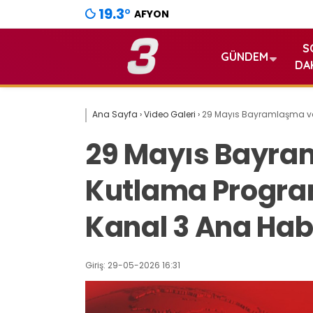
19.3
°
AFYON
S
GÜNDEM
DA
Ana Sayfa
›
Video Galeri
›
29 Mayıs Bayramlaşma ve 
29 Mayıs Bayra
Kutlama Programı
Kanal 3 Ana Hab
Giriş: 29-05-2026 16:31