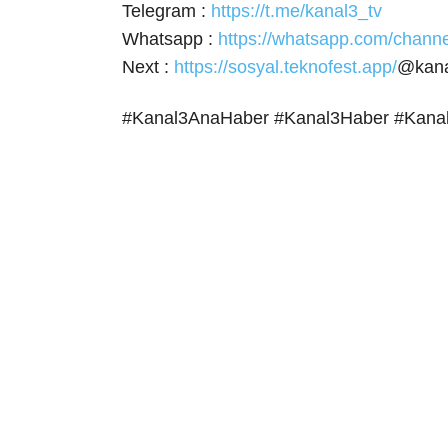
Telegram :
https://t.me/kanal3_tv
Whatsapp :
https://whatsapp.com/cha
Next :
https://sosyal.teknofest.app/
@kana
#Kanal3AnaHaber #Kanal3Haber #Kana