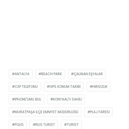
ANTALYA
BEACH PARK
ÇALINAN EŞYALAR
CEP TELEFONU
GPS KONUM TAKIBI
HIRSIZLIK
IPHONE'UMU BUL
KONYAALTI SAHILI
MURATPAŞA İLÇE EMNIYET MÜDÜRLÜĞÜ
PLAJ FARESI
POLIS
RUS TURIST
TURIST