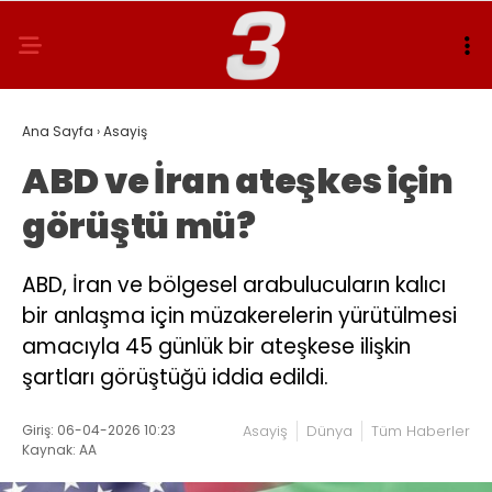
Ana Sayfa
›
Asayiş
ABD ve İran ateşkes için
görüştü mü?
ABD, İran ve bölgesel arabulucuların kalıcı
bir anlaşma için müzakerelerin yürütülmesi
amacıyla 45 günlük bir ateşkese ilişkin
şartları görüştüğü iddia edildi.
Giriş: 06-04-2026 10:23
Asayiş
Dünya
Tüm Haberler
Kaynak: AA