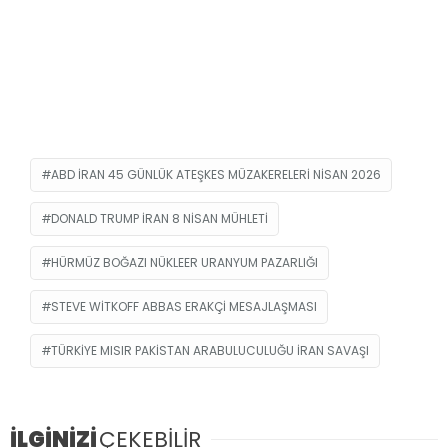
ABD IRAN 45 GÜNLÜK ATEŞKES MÜZAKERELERI NISAN 2026
DONALD TRUMP IRAN 8 NISAN MÜHLETI
HÜRMÜZ BOĞAZI NÜKLEER URANYUM PAZARLIĞI
STEVE WITKOFF ABBAS ERAKÇI MESAJLAŞMASI
TÜRKIYE MISIR PAKISTAN ARABULUCULUĞU IRAN SAVAŞI
İLGİNİZİ
ÇEKEBİLİR