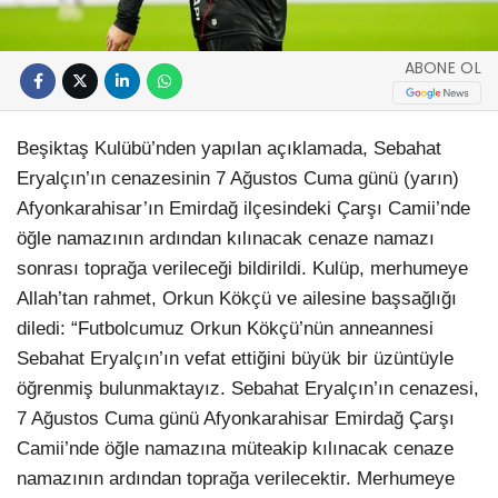
ABONE OL
Beşiktaş Kulübü’nden yapılan açıklamada, Sebahat
Eryalçın’ın cenazesinin 7 Ağustos Cuma günü (yarın)
Afyonkarahisar’ın Emirdağ ilçesindeki Çarşı Camii’nde
öğle namazının ardından kılınacak cenaze namazı
sonrası toprağa verileceği bildirildi. Kulüp, merhumeye
Allah’tan rahmet, Orkun Kökçü ve ailesine başsağlığı
diledi: “Futbolcumuz Orkun Kökçü’nün anneannesi
Sebahat Eryalçın’ın vefat ettiğini büyük bir üzüntüyle
öğrenmiş bulunmaktayız. Sebahat Eryalçın’ın cenazesi,
7 Ağustos Cuma günü Afyonkarahisar Emirdağ Çarşı
Camii’nde öğle namazına müteakip kılınacak cenaze
namazının ardından toprağa verilecektir. Merhumeye