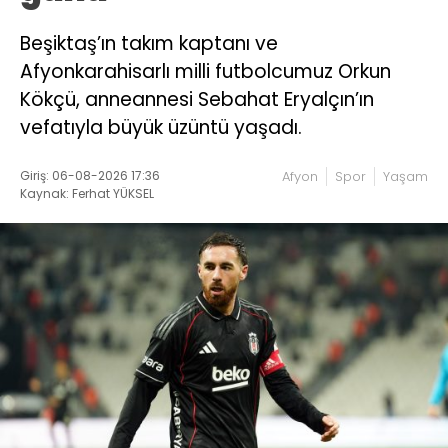
Beşiktaş’ın takım kaptanı ve
Afyonkarahisarlı milli futbolcumuz Orkun
Kökçü, anneannesi Sebahat Eryalçın’ın
vefatıyla büyük üzüntü yaşadı.
Giriş: 06-08-2026 17:36
Afyon
Spor
Yaşam
Kaynak: Ferhat YÜKSEL