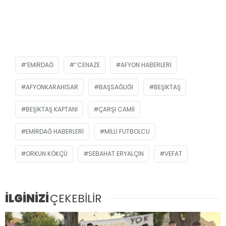
‘EMIRDAĞ
’’CENAZE
AFYON HABERLERI
AFYONKARAHISAR
BAŞSAĞLIĞI
BEŞIKTAŞ
BEŞIKTAŞ KAPTANI
ÇARŞI CAMII
EMIRDAĞ HABERLERI
MILLI FUTBOLCU
ORKUN KÖKÇÜ
SEBAHAT ERYALÇIN
VEFAT
İLGİNİZİ
ÇEKEBİLİR