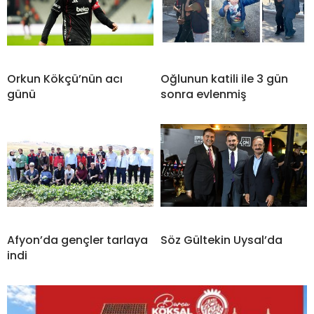
Orkun Kökçü’nün acı
Oğlunun katili ile 3 gün
günü
sonra evlenmiş
Afyon’da gençler tarlaya
Söz Gültekin Uysal’da
indi