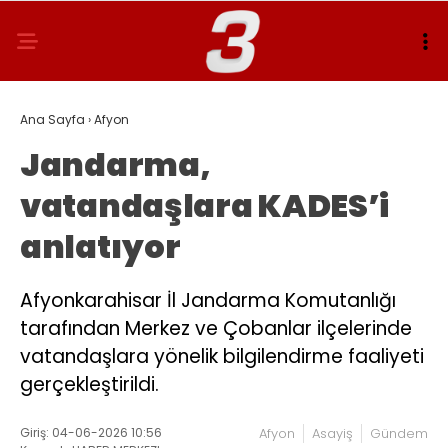
Ana Sayfa
›
Afyon
Jandarma,
vatandaşlara KADES’i
anlatıyor
Afyonkarahisar İl Jandarma Komutanlığı
tarafından Merkez ve Çobanlar ilçelerinde
vatandaşlara yönelik bilgilendirme faaliyeti
gerçekleştirildi.
Giriş: 04-06-2026 10:56
Afyon
Asayiş
Gündem