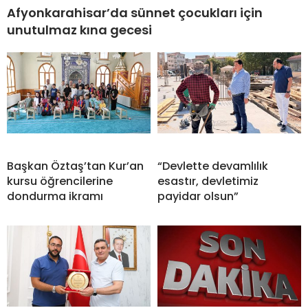
Afyonkarahisar’da sünnet çocukları için
unutulmaz kına gecesi
Başkan Öztaş’tan Kur’an
“Devlette devamlılık
kursu öğrencilerine
esastır, devletimiz
dondurma ikramı
payidar olsun”