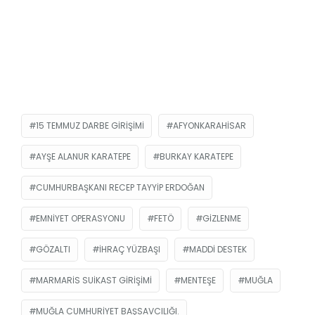
15 TEMMUZ DARBE GIRIŞIMI
AFYONKARAHISAR
AYŞE ALANUR KARATEPE
BURKAY KARATEPE
CUMHURBAŞKANI RECEP TAYYIP ERDOĞAN
EMNIYET OPERASYONU
FETÖ
GIZLENME
GÖZALTI
IHRAÇ YÜZBAŞI
MADDI DESTEK
MARMARIS SUIKAST GIRIŞIMI
MENTEŞE
MUĞLA
MUĞLA CUMHURIYET BAŞSAVCILIĞI.