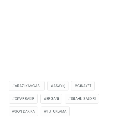
ARAZI KAVGASI.
ASAYIŞ
CINAYET
DIYARBAKIR
ERGANI
SILAHLI SALDIRI
SON DAKIKA
TUTUKLAMA