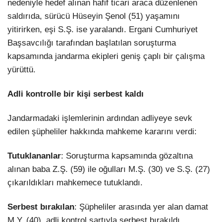
nedeniyle hedef alınan hafif ticari araca düzenlenen
saldırıda, sürücü Hüseyin Şenol (51) yaşamını
yitirirken, eşi S.Ş. ise yaralandı. Ergani Cumhuriyet
Başsavcılığı tarafından başlatılan soruşturma
kapsamında jandarma ekipleri geniş çaplı bir çalışma
yürüttü.
Adli kontrolle bir kişi serbest kaldı
Jandarmadaki işlemlerinin ardından adliyeye sevk
edilen şüpheliler hakkında mahkeme kararını verdi:
Tutuklananlar
: Soruşturma kapsamında gözaltına
alınan baba Z.Ş. (59) ile oğulları M.Ş. (30) ve S.Ş. (27)
çıkarıldıkları mahkemece tutuklandı.
Serbest bırakılan
: Şüpheliler arasında yer alan damat
M.Y. (40), adli kontrol şartıyla serbest bırakıldı.