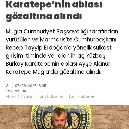
Karatepe’nin ablası
gözaltına alındı
Muğla Cumhuriyet Başsavcılığı tarafından
yürütülen ve Marmaris’te Cumhurbaşkanı
Recep Tayyip Erdoğan’a yönelik suikast
girişimi timinde yer alan ihraç Yüzbaşı
Burkay Karatepe’nin ablası Ayşe Alanur
Karatepe Muğla’da gözaltına alındı.
Giriş: 07-08-2026 18:05
Kaynak: İHA
Afyon
Asayiş
Tüm Haberler
Tüm Haberler