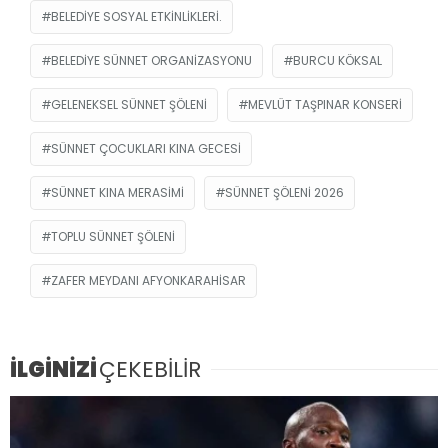
BELEDIYE SOSYAL ETKINLIKLERI.
BELEDIYE SÜNNET ORGANIZASYONU
BURCU KÖKSAL
GELENEKSEL SÜNNET ŞÖLENI
MEVLÜT TAŞPINAR KONSERI
SÜNNET ÇOCUKLARI KINA GECESI
SÜNNET KINA MERASIMI
SÜNNET ŞÖLENI 2026
TOPLU SÜNNET ŞÖLENI
ZAFER MEYDANI AFYONKARAHISAR
İLGİNİZİ
ÇEKEBİLİR