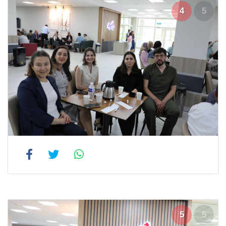
4
5
5
5