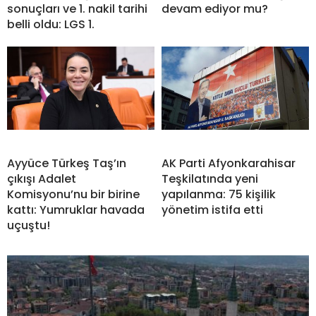
sonuçları ve 1. nakil tarihi
devam ediyor mu?
belli oldu: LGS 1.
Ayyüce Türkeş Taş’ın
AK Parti Afyonkarahisar
çıkışı Adalet
Teşkilatında yeni
Komisyonu’nu bir birine
yapılanma: 75 kişilik
kattı: Yumruklar havada
yönetim istifa etti
uçuştu!