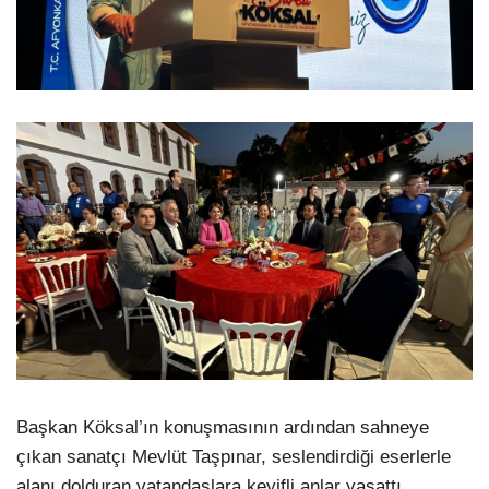
Başkan Köksal’ın konuşmasının ardından sahneye
çıkan sanatçı Mevlüt Taşpınar, seslendirdiği eserlerle
alanı dolduran vatandaşlara keyifli anlar yaşattı.