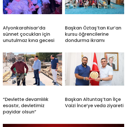
Afyonkarahisar’da
Başkan Öztaş’tan Kur’an
sünnet çocukları için
kursu öğrencilerine
unutulmaz kına gecesi
dondurma ikramı
“Devlette devamlılık
Başkan Altuntaş’tan İlçe
esastır, devletimiz
Vaizi İnce’ye veda ziyareti
payidar olsun”