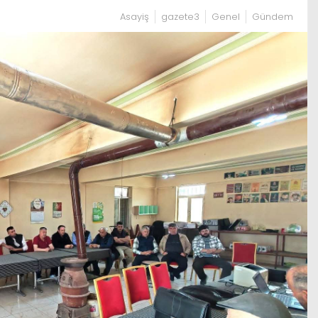
Asayiş
gazete3
Genel
Gündem