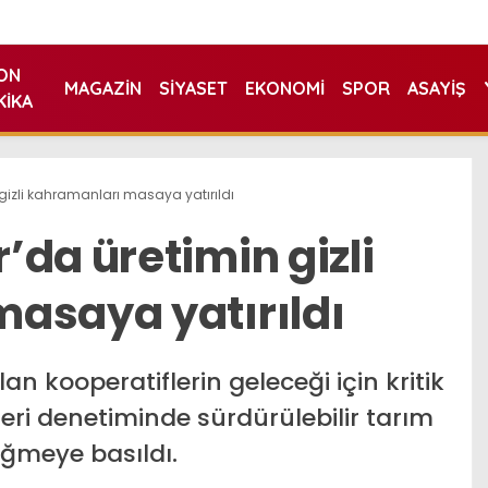
ON
MAGAZIN
SIYASET
EKONOMI
SPOR
ASAYIŞ
KIKA
gizli kahramanları masaya yatırıldı
da üretimin gizli
asaya yatırıldı
an kooperatiflerin geleceği için kritik
eri denetiminde sürdürülebilir tarım
üğmeye basıldı.