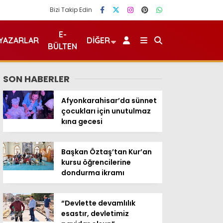
Bizi Takip Edin
E-
YAZARLAR
DIĞER
BÜLTEN
SON HABERLER
Afyonkarahisar’da sünnet
çocukları için unutulmaz
kına gecesi
Başkan Öztaş’tan Kur’an
kursu öğrencilerine
dondurma ikramı
“Devlette devamlılık
esastır, devletimiz