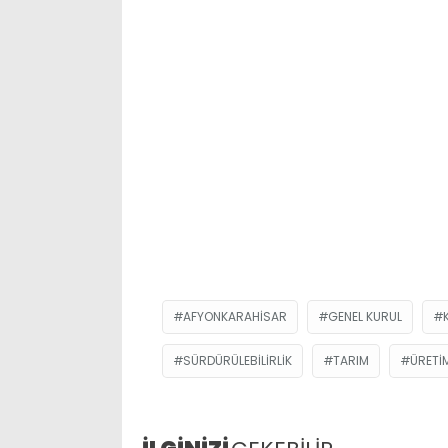
AFYONKARAHISAR
GENEL KURUL
SÜRDÜRÜLEBILIRLIK
TARIM
ÜRETI