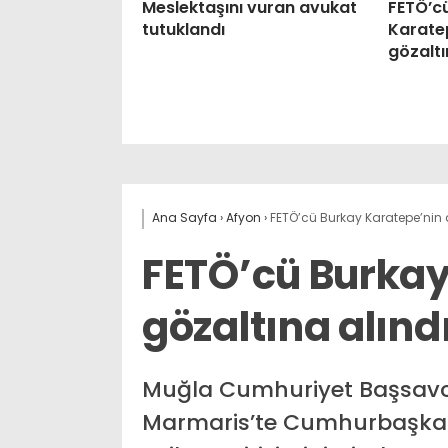
Meslektaşını vuran avukat
FETÖ’c
tutuklandı
Karatep
gözaltı
Ana Sayfa
›
Afyon
›
FETÖ’cü Burkay Karatepe’nin 
FETÖ’cü Burkay
gözaltına alınd
Muğla Cumhuriyet Başsavcı
Marmaris’te Cumhurbaşkan