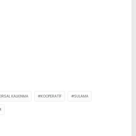
KIRSAL KALKINMA
KOOPERATIF
SULAMA
M