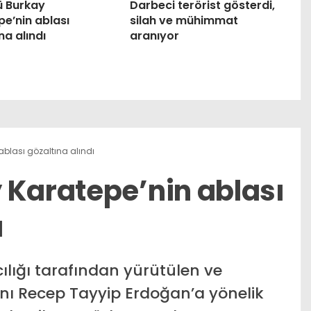
ü Burkay
Darbeci terörist gösterdi,
e’nin ablası
silah ve mühimmat
na alındı
aranıyor
ablası gözaltına alındı
 Karatepe’nin ablası
ı
lığı tarafından yürütülen ve
ı Recep Tayyip Erdoğan’a yönelik