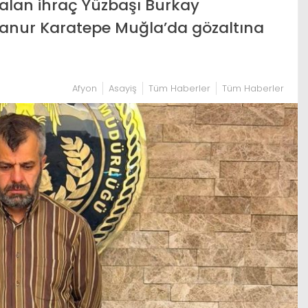
r alan ihraç Yüzbaşı Burkay
lanur Karatepe Muğla’da gözaltına
Afyon
Asayiş
Tüm Haberler
Tüm Haberler