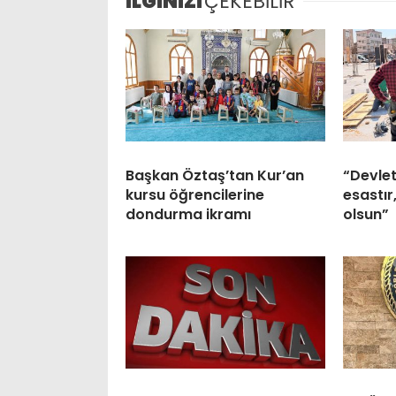
İLGİNİZİ
ÇEKEBİLİR
Başkan Öztaş’tan Kur’an
“Devlet
kursu öğrencilerine
esastır
dondurma ikramı
olsun”