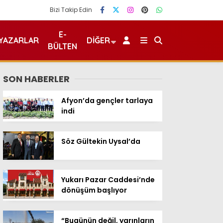
Bizi Takip Edin
E-
YAZARLAR
DIĞER
BÜLTEN
SON HABERLER
Afyon’da gençler tarlaya
indi
Söz Gültekin Uysal’da
Yukarı Pazar Caddesi’nde
dönüşüm başlıyor
“Bugünün değil, yarınların