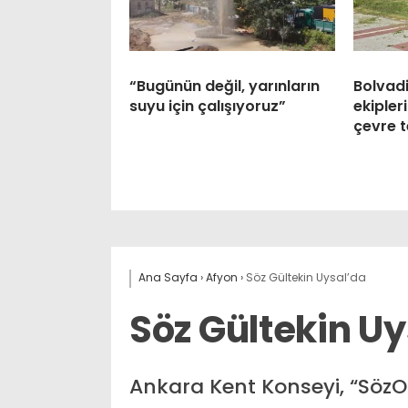
“Bugünün değil, yarınların
Bolvadi
suyu için çalışıyoruz”
ekipler
çevre t
Ana Sayfa
›
Afyon
›
Söz Gültekin Uysal’da
Söz Gültekin U
Ankara Kent Konseyi, “Söz