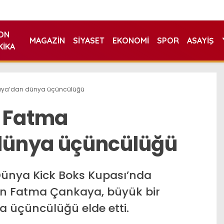
ON
MAGAZIN
SIYASET
EKONOMI
SPOR
ASAYIŞ
KIKA
aya’dan dünya üçüncülüğü
u Fatma
dünya üçüncülüğü
Dünya Kick Boks Kupası’nda
den Fatma Çankaya, büyük bir
 üçüncülüğü elde etti.