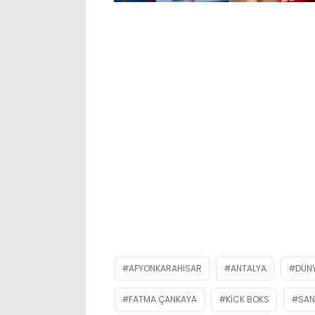
AFYONKARAHISAR
ANTALYA
DÜNY
FATMA ÇANKAYA
KICK BOKS
SAN