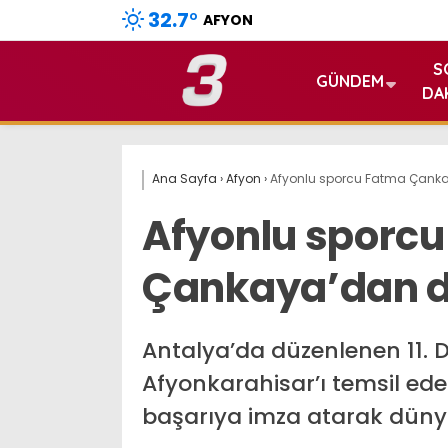
32.7
°
AFYON
S
GÜNDEM
DA
Ana Sayfa
›
Afyon
›
Afyonlu sporcu Fatma Çank
Afyonlu sporc
Çankaya’dan 
Antalya’da düzenlenen 11. 
Afyonkarahisar’ı temsil e
başarıya imza atarak dünya