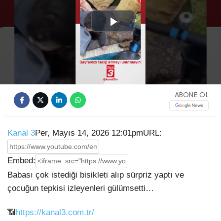
Play
Video
ABONE OL
Kanal 3
Per, Mayıs 14, 2026 12:01pm
URL:
Embed:
Babası çok istediği bisikleti alıp sürpriz yaptı ve
çocuğun tepkisi izleyenleri gülümsetti…
📶
https://kanal3.com.tr/