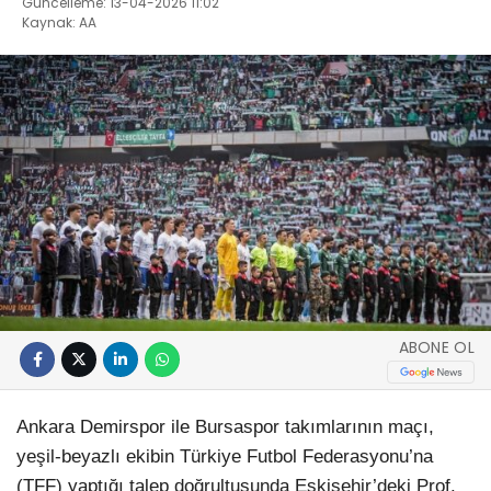
Güncelleme: 13-04-2026 11:02
Kaynak: AA
ABONE OL
Ankara Demirspor ile Bursaspor takımlarının maçı,
yeşil-beyazlı ekibin Türkiye Futbol Federasyonu’na
(TFF) yaptığı talep doğrultusunda Eskişehir’deki Prof.