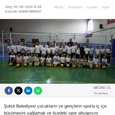
Giriş: 06-08-2026 15:38
Afyon
Gündem
İlçeler
Spor
Kaynak: HABER MERKEZI
ABONE OL
Şuhut Belediyesi çocukların ve gençlerin sporla iç içe
büyümesini sağlamak ve ilçedeki spor altyapısını