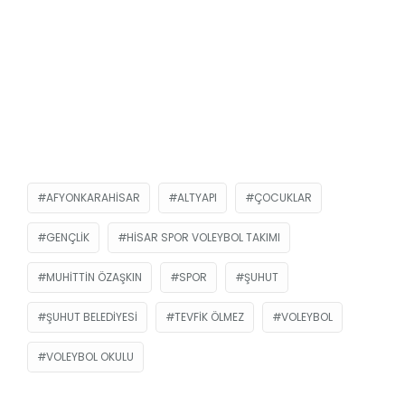
AFYONKARAHISAR
ALTYAPI
ÇOCUKLAR
GENÇLIK
HISAR SPOR VOLEYBOL TAKIMI
MUHITTIN ÖZAŞKIN
SPOR
ŞUHUT
ŞUHUT BELEDIYESI
TEVFIK ÖLMEZ
VOLEYBOL
VOLEYBOL OKULU