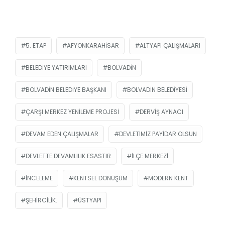
5. ETAP
AFYONKARAHISAR
ALTYAPI ÇALIŞMALARI
BELEDIYE YATIRIMLARI
BOLVADIN
BOLVADIN BELEDIYE BAŞKANI
BOLVADIN BELEDIYESI
ÇARŞI MERKEZ YENILEME PROJESI
DERVIŞ AYNACI
DEVAM EDEN ÇALIŞMALAR
DEVLETIMIZ PAYIDAR OLSUN
DEVLETTE DEVAMLILIK ESASTIR
İLÇE MERKEZI
INCELEME
KENTSEL DÖNÜŞÜM
MODERN KENT
ŞEHIRCILIK.
ÜSTYAPI