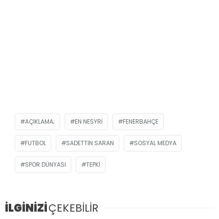
AÇIKLAMA;
EN NESYRI
FENERBAHÇE
FUTBOL
SADETTIN SARAN
SOSYAL MEDYA
SPOR DÜNYASI
TEPKI
İLGİNİZİ
ÇEKEBİLİR