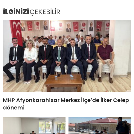
İLGİNİZİ
ÇEKEBİLİR
MHP Afyonkarahisar Merkez İlçe’de İlker Celep
dönemi