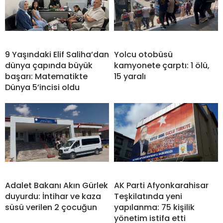
9 Yaşındaki Elif Saliha’dan
Yolcu otobüsü
dünya çapında büyük
kamyonete çarptı: 1 ölü,
başarı: Matematikte
15 yaralı
Dünya 5’incisi oldu
Adalet Bakanı Akın Gürlek
AK Parti Afyonkarahisar
duyurdu: İntihar ve kaza
Teşkilatında yeni
süsü verilen 2 çocuğun
yapılanma: 75 kişilik
yönetim istifa etti