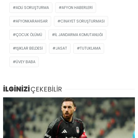
ADLI SORUŞTURMA
AFYON HABERLERI
AFYONKARAHISAR
CINAYET SORUŞTURMASI
ÇOCUK ÖLÜMÜ
İL JANDARMA KOMUTANLIĞI
IŞIKLAR BELDESI
JASAT
TUTUKLAMA
ÜVEY BABA
İLGİNİZİ
ÇEKEBİLİR