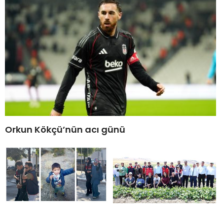
Orkun Kökçü’nün acı günü