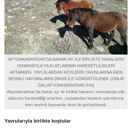
AFYONKARAHİSAR’DA BAHAR AYI İLE BİRLİKTE HAVALARIN
ISINMASIYLA YILKI ATLARININ HAREKETLİLİKLERİ
ARTARKEN, YAYLALARDAN KÖYLERİN YAKINLARINA İNEN
SEVİMLİ HAYVANLARIN DRON İLE GÖRÜNTÜLENDİ. (ONUR
DAL/AFYONKARAHİSAR-İHA)
Afyonkarahisar’da bahar ayı ile birlikte havanın ısınmasıyla yılkı
atlarının hareketliliği artarken, yaylalardan köylerin yakınlarına
inen sevimli hayvanlar dron ile görüntülendi.
Yavrularıyla birlikte koştular