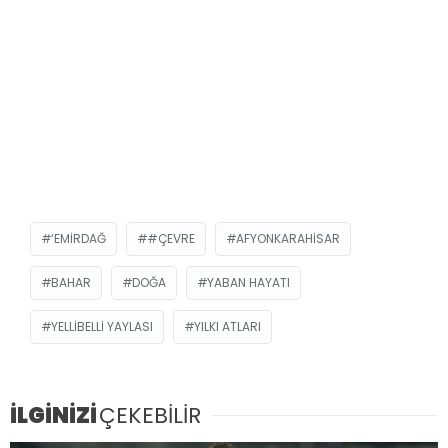
‘EMIRDAĞ
#ÇEVRE
AFYONKARAHISAR
BAHAR
DOĞA
YABAN HAYATI
YELLIBELLI YAYLASI
YILKI ATLARI
İLGİNİZİ
ÇEKEBİLİR