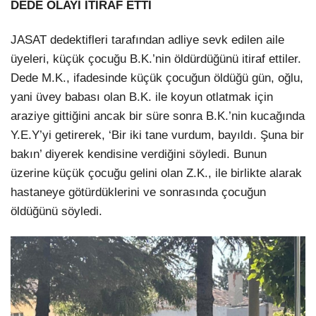
DEDE OLAYI İTİRAF ETTİ
JASAT dedektifleri tarafından adliye sevk edilen aile
üyeleri, küçük çocuğu B.K.’nin öldürdüğünü itiraf ettiler.
Dede M.K., ifadesinde küçük çocuğun öldüğü gün, oğlu,
yani üvey babası olan B.K. ile koyun otlatmak için
araziye gittiğini ancak bir süre sonra B.K.’nin kucağında
Y.E.Y’yi getirerek, ‘Bir iki tane vurdum, bayıldı. Şuna bir
bakın’ diyerek kendisine verdiğini söyledi. Bunun
üzerine küçük çocuğu gelini olan Z.K., ile birlikte alarak
hastaneye götürdüklerini ve sonrasında çocuğun
öldüğünü söyledi.