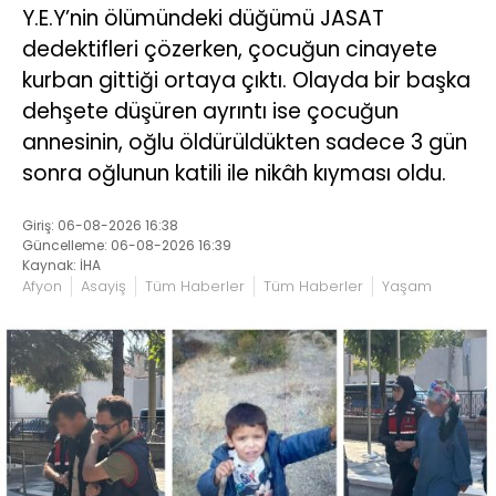
Y.E.Y’nin ölümündeki düğümü JASAT
dedektifleri çözerken, çocuğun cinayete
kurban gittiği ortaya çıktı. Olayda bir başka
dehşete düşüren ayrıntı ise çocuğun
annesinin, oğlu öldürüldükten sadece 3 gün
sonra oğlunun katili ile nikâh kıyması oldu.
Giriş: 06-08-2026 16:38
Güncelleme: 06-08-2026 16:39
Kaynak: İHA
Afyon
Asayiş
Tüm Haberler
Tüm Haberler
Yaşam