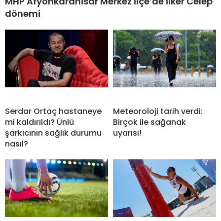
MHP Afyonkarahisar Merkez İlçe’de İlker Celep
dönemi
Serdar Ortaç hastaneye
Meteoroloji tarih verdi:
mi kaldırıldı? Ünlü
Birçok ile sağanak
şarkıcının sağlık durumu
uyarısı!
nasıl?