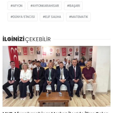
AFYON
AYFONKARAHISAR
BAŞARI
DÜNYA 5'INCISI
ELIF SALIHA
MATEMATIK
İLGİNİZİ
ÇEKEBİLİR