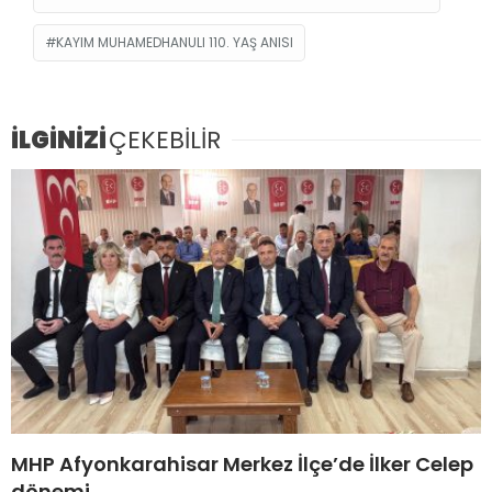
KAYIM MUHAMEDHANULI 110. YAŞ ANISI
İLGİNİZİ
ÇEKEBİLİR
MHP Afyonkarahisar Merkez İlçe’de İlker Celep
dönemi