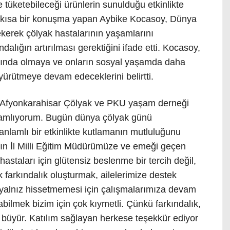
e tüketebileceği ürünlerin sunulduğu etkinlikte
a kısa bir konuşma yapan Aybike Kocasoy, Dünya
erek çölyak hastalarının yaşamlarını
alığın artırılması gerektiğini ifade etti. Kocasoy,
yanında olmaya ve onların sosyal yaşamda daha
r yürütmeye devam edeceklerini belirtti.
“Afyonkarahisar Çölyak ve PKU yaşam derneği
elamlıyorum. Bugün dünya çölyak günü
 anlamlı bir etkinlikte kutlamanın mutluluğunu
yın İl Milli Eğitim Müdürümüze ve emeği geçen
staları için glütensiz beslenme bir tercih değil,
k farkındalık oluşturmak, ailelerimize destek
 yalnız hissetmemesi için çalışmalarımıza devam
bilmek bizim için çok kıymetli. Çünkü farkındalık,
 büyür. Katılım sağlayan herkese teşekkür ediyor