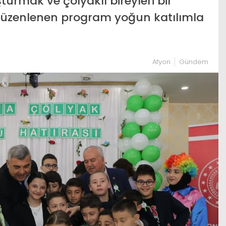
urmak ve çölyaklı bireyleri bir
düzenlenen program yoğun katılımla
Afyon
Gündem