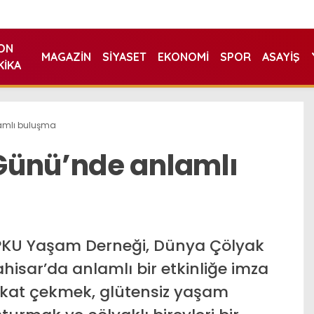
ON
MAGAZIN
SIYASET
EKONOMI
SPOR
ASAYIŞ
KIKA
amlı buluşma
Günü’nde anlamlı
PKU Yaşam Derneği, Dünya Çölyak
isar’da anlamlı bir etkinliğe imza
ikkat çekmek, glütensiz yaşam