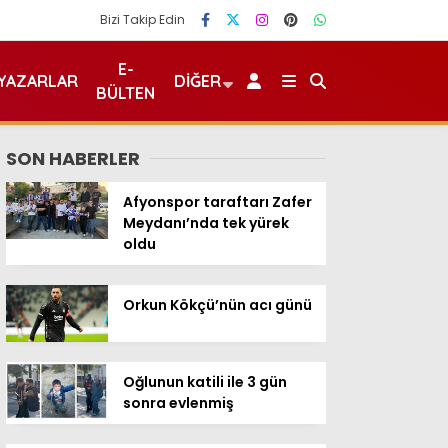
Bizi Takip Edin
E-
YAZARLAR
DIĞER
BÜLTEN
SON HABERLER
Afyonspor taraftarı Zafer
Meydanı’nda tek yürek
oldu
Orkun Kökçü’nün acı günü
Oğlunun katili ile 3 gün
sonra evlenmiş