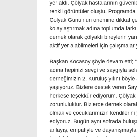
yer aldı. Çölyak hastalarının güvenl
renkli görüntüler oluştu. Programd
Çölyak Günü’nün önemine dikkat çek
kolaylaştırmak adına toplumda farkınd
dernek olarak çölyaklı bireylerin 
aktif yer alabilmeleri için çalışmala
Başkan Kocasoy şöyle devam etti; 
adına hepinizi sevgi ve saygıyla s
derneğimizin 2. Kuruluş yılını böyle
yaşıyoruz. Bizlere destek veren Sa
herkese teşekkür ediyorum. Çölyak ha
zorunluluktur. Bizlerde dernek olara
olmak ve çocuklarımızın kendilerini
ediyoruz. Bugün aynı sofrada buluşa
anlayış, empatiyle ve dayanışmayla