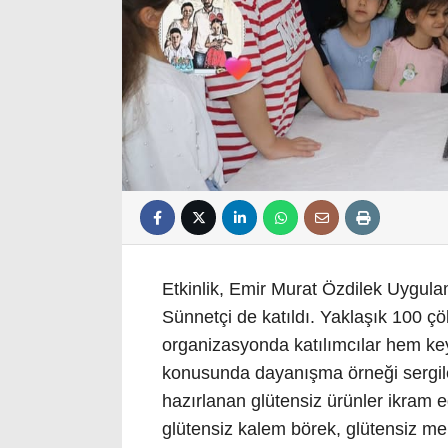
Etkinlik, Emir Murat Özdilek Uygul
Sünnetçi de katıldı. Yaklaşık 100 çöl
organizasyonda katılımcılar hem key
konusunda dayanışma örneği sergile
hazırlanan glütensiz ürünler ikram e
glütensiz kalem börek, glütensiz m