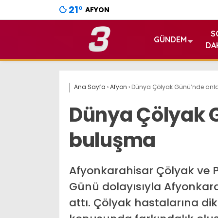
21
°
AFYON
S
GÜNDEM
DA
Ana Sayfa
›
Afyon
›
Dünya Çölyak Günü’nde anl
Dünya Çölyak 
buluşma
Afyonkarahisar Çölyak ve 
Günü dolayısıyla Afyonkarah
attı. Çölyak hastalarına d