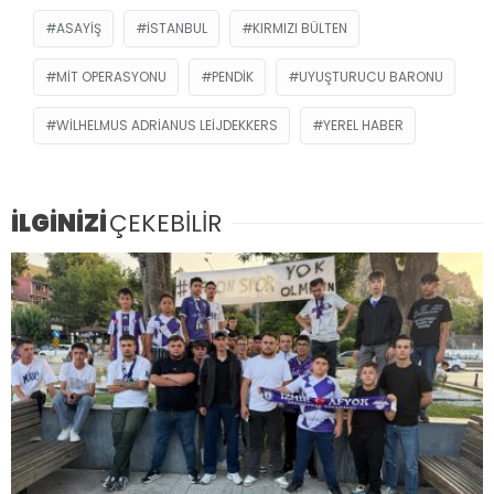
ASAYIŞ
ISTANBUL
KIRMIZI BÜLTEN
MİT OPERASYONU
PENDIK
UYUŞTURUCU BARONU
WILHELMUS ADRIANUS LEIJDEKKERS
YEREL HABER
İLGİNİZİ
ÇEKEBİLİR