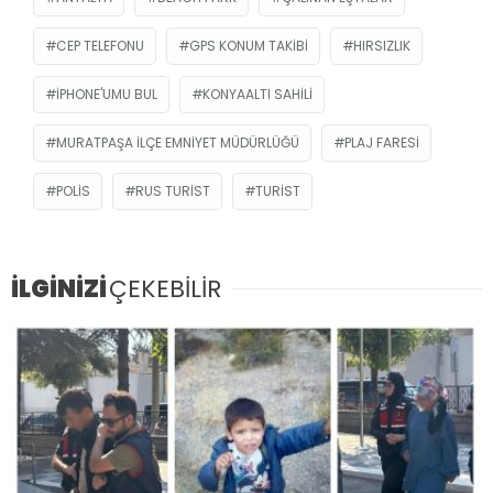
CEP TELEFONU
GPS KONUM TAKIBI
HIRSIZLIK
IPHONE'UMU BUL
KONYAALTI SAHILI
MURATPAŞA İLÇE EMNIYET MÜDÜRLÜĞÜ
PLAJ FARESI
POLIS
RUS TURIST
TURIST
İLGİNİZİ
ÇEKEBİLİR