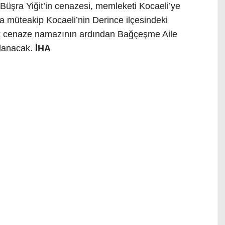
üşra Yiğit’in cenazesi, memleketi Kocaeli’ye
na müteakip Kocaeli’nin Derince ilçesindeki
k cenaze namazının ardından Bağçeşme Aile
rlanacak.
İHA