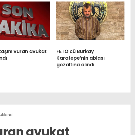
taşını vuran avukat
FETÖ’cü Burkay
ndı
Karatepe’nin ablası
gözaltına alındı
tuklandı
uran avukat