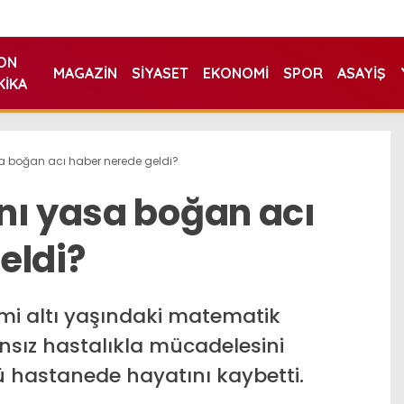
ON
MAGAZIN
SIYASET
EKONOMI
SPOR
ASAYIŞ
KIKA
a boğan acı haber nerede geldi?
nı yasa boğan acı
eldi?
mi altı yaşındaki matematik
nsız hastalıkla mücadelesini
 hastanede hayatını kaybetti.