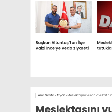
Başkan Altuntaş’tan İlçe
Meslek
Vaizi İnce’ye veda ziyareti
tutukla
Ana Sayfa
›
Afyon
›
Meslektaşını vuran avukat tu
Meslektaşını v