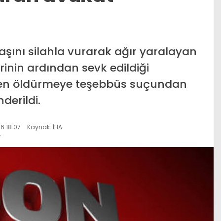
şını silahla vurarak ağır yaralayan
rinin ardından sevk edildiği
en öldürmeye teşebbüs suçundan
derildi.
6 18:07
Kaynak: İHA
r