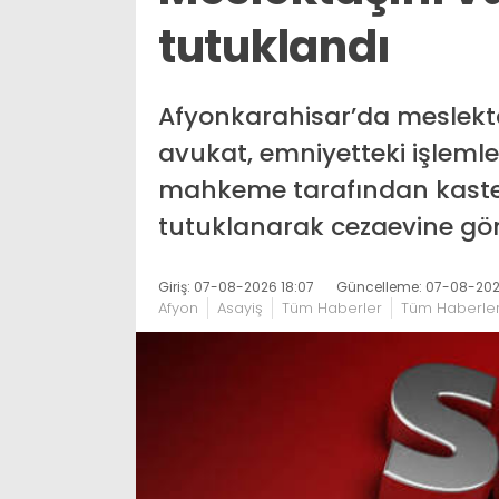
tutuklandı
Afyonkarahisar’da meslekta
avukat, emniyetteki işlemle
mahkeme tarafından kast
tutuklanarak cezaevine gön
Giriş: 07-08-2026 18:07
Güncelleme: 07-08-202
Afyon
Asayiş
Tüm Haberler
Tüm Haberle