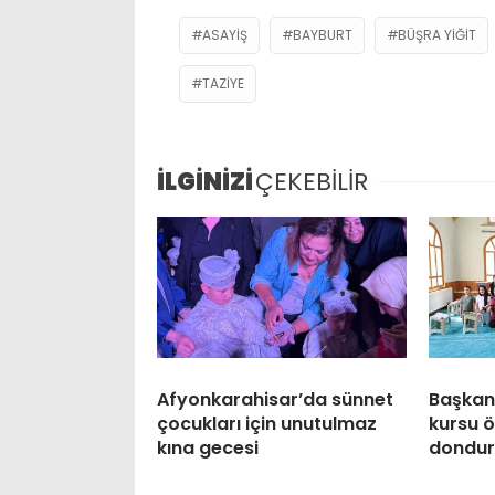
ASAYIŞ
BAYBURT
BÜŞRA YIĞIT
TAZIYE
İLGİNİZİ
ÇEKEBİLİR
Afyonkarahisar’da sünnet
Başkan
çocukları için unutulmaz
kursu ö
kına gecesi
dondur