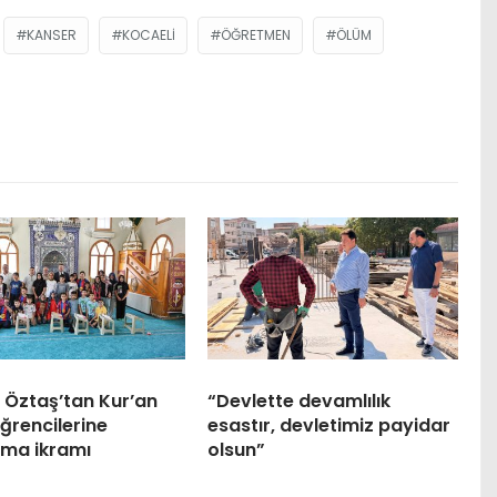
KANSER
KOCAELI
ÖĞRETMEN
ÖLÜM
 Öztaş’tan Kur’an
“Devlette devamlılık
ğrencilerine
esastır, devletimiz payidar
ma ikramı
olsun”