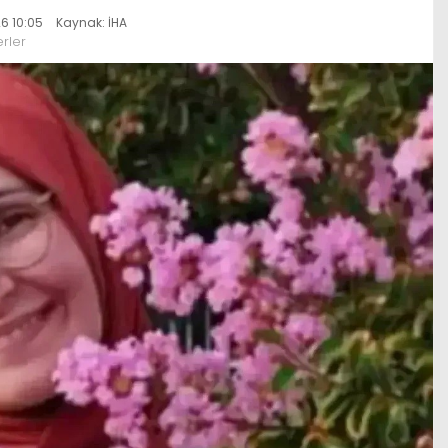
6 10:05
Kaynak: İHA
rler