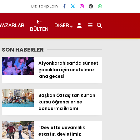
Bizi Takip Edin
E-
YAZARLAR
DIĞER
BÜLTEN
SON HABERLER
Afyonkarahisar’da sünnet
çocukları için unutulmaz
kına gecesi
Başkan Öztaş’tan Kur’an
kursu öğrencilerine
dondurma ikramı
“Devlette devamlılık
esastır, devletimiz