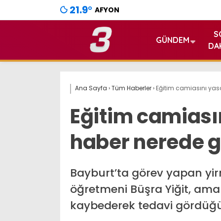
21.9
°
AFYON
S
GÜNDEM
DA
Ana Sayfa
›
Tüm Haberler
›
Eğitim camiasını yas
Eğitim camiası
haber nerede g
Bayburt’ta görev yapan yir
öğretmeni Büşra Yiğit, ama
kaybederek tedavi gördüğü