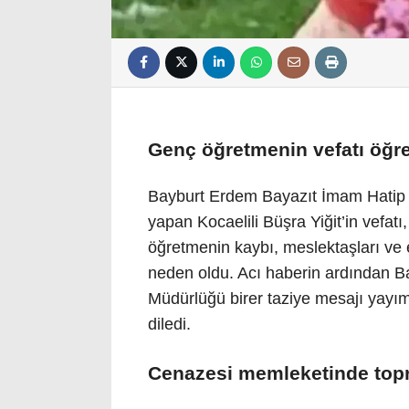
Genç öğretmenin vefatı öğre
Bayburt Erdem Bayazıt İmam Hatip 
yapan Kocaelili Büşra Yiğit’in vefat
öğretmenin kaybı, meslektaşları ve e
neden oldu. Acı haberin ardından Bay
Müdürlüğü birer taziye mesajı yayım
diledi.
Cenazesi memleketinde topr