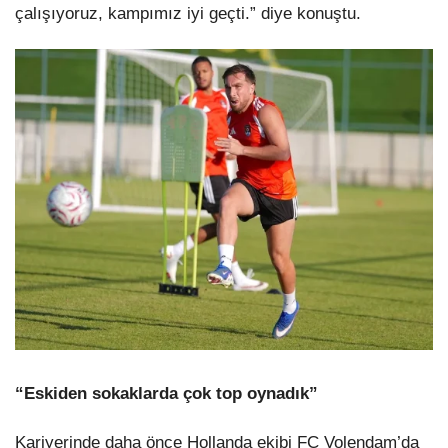
çalışıyoruz, kampımız iyi geçti.” diye konuştu.
“Eskiden sokaklarda çok top oynadık”
Kariyerinde daha önce Hollanda ekibi FC Volendam’da