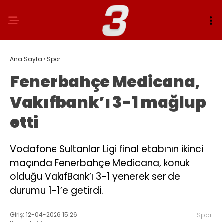
Ana Sayfa
›
Spor
Fenerbahçe Medicana,
Vakıfbank’ı 3-1 mağlup
etti
Vodafone Sultanlar Ligi final etabının ikinci
maçında Fenerbahçe Medicana, konuk
olduğu VakıfBank’ı 3-1 yenerek seride
durumu 1-1’e getirdi.
Giriş: 12-04-2026 15:26
Spor