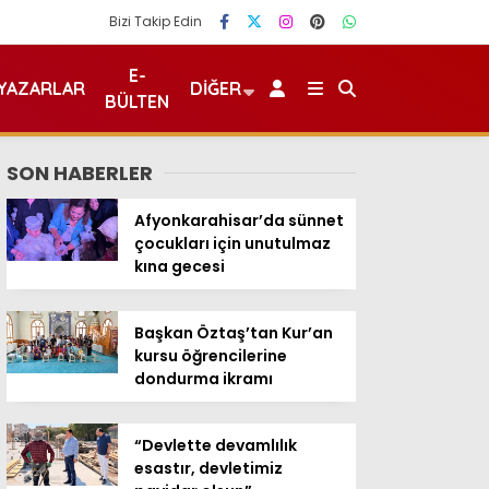
Bizi Takip Edin
E-
YAZARLAR
DIĞER
BÜLTEN
SON HABERLER
Afyonkarahisar’da sünnet
çocukları için unutulmaz
kına gecesi
Başkan Öztaş’tan Kur’an
kursu öğrencilerine
dondurma ikramı
“Devlette devamlılık
esastır, devletimiz