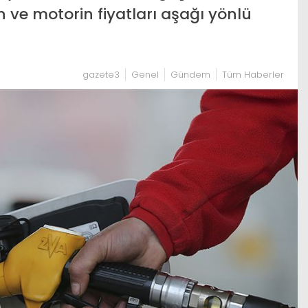
n ve motorin fiyatları aşağı yönlü
gazete3
Genel
Gündem
Tüm Haberler