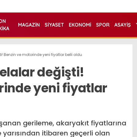
ON
MAGAZIN
SIYASET
EKONOMI
SPOR
ASAYIŞ
KIKA
i! Benzin ve motorinde yeni fiyatlar belli oldu
elalar değişti!
inde yeni fiyatlar
aşanan gerileme, akaryakıt fiyatlarına
 yarısından itibaren geçerli olan