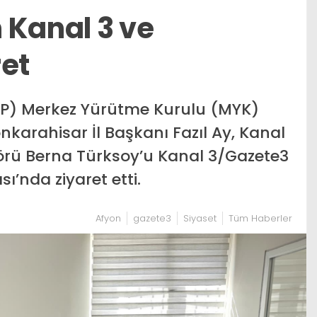
 Kanal 3 ve
ret
BTP) Merkez Yürütme Kurulu (MYK)
nkarahisar İl Başkanı Fazıl Ay, Kanal
örü Berna Türksoy’u Kanal 3/Gazete3
ı’nda ziyaret etti.
Afyon
gazete3
Siyaset
Tüm Haberler