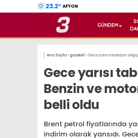
23.2
°
AFYON
S
GÜNDEM
DA
Ana Sayfa
›
gazete3
›
Gece yarısı tabelalar değişt
Gece yarısı tab
Benzin ve motor
belli oldu
Brent petrol fiyatlarında y
indirim olarak yansıdı. Gece