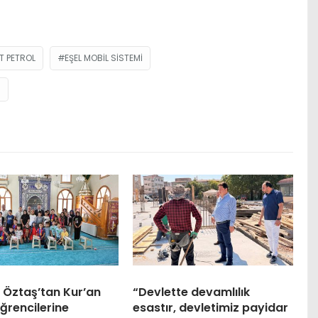
T PETROL
EŞEL MOBIL SISTEMI
N
 Öztaş’tan Kur’an
“Devlette devamlılık
ğrencilerine
esastır, devletimiz payidar