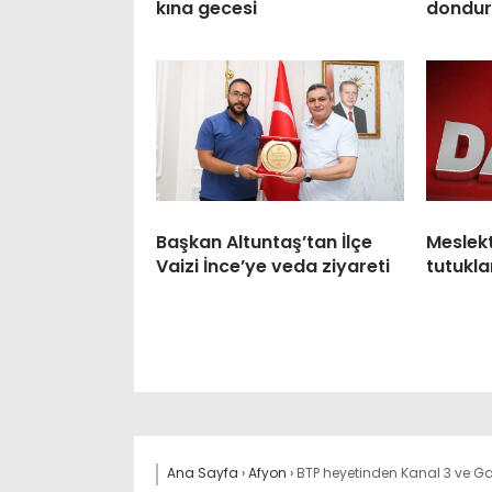
kına gecesi
dondur
Başkan Altuntaş’tan İlçe
Meslek
Vaizi İnce’ye veda ziyareti
tutukla
Ana Sayfa
›
Afyon
›
BTP heyetinden Kanal 3 ve Ga