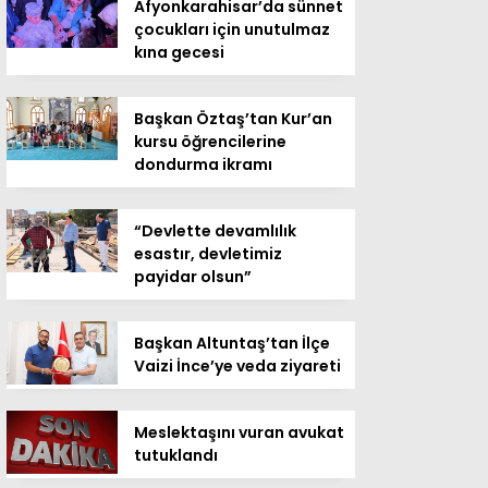
Afyonkarahisar’da sünnet
çocukları için unutulmaz
kına gecesi
Başkan Öztaş’tan Kur’an
kursu öğrencilerine
dondurma ikramı
“Devlette devamlılık
esastır, devletimiz
payidar olsun”
Başkan Altuntaş’tan İlçe
Vaizi İnce’ye veda ziyareti
Meslektaşını vuran avukat
tutuklandı