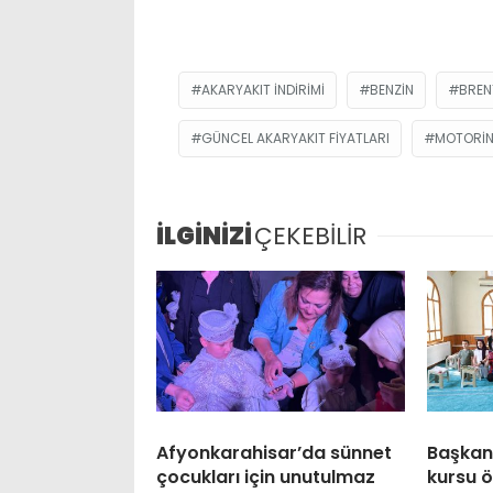
AKARYAKIT INDIRIMI
BENZIN
BREN
GÜNCEL AKARYAKIT FIYATLARI
MOTORI
İLGİNİZİ
ÇEKEBİLİR
Afyonkarahisar’da sünnet
Başkan
çocukları için unutulmaz
kursu ö