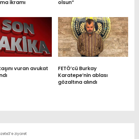
ma ikramı
olsun”
taşını vuran avukat
FETÖ’cü Burkay
ndı
Karatepe’nin ablası
gözaltına alındı
zete3’e ziyaret