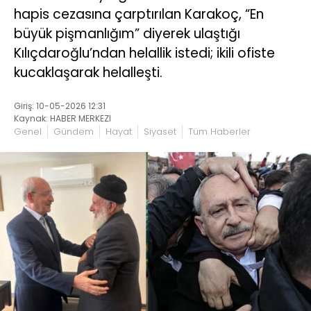
hapis cezasına çarptırılan Karakoç, “En
büyük pişmanlığım” diyerek ulaştığı
Kılıçdaroğlu’ndan helallik istedi; ikili ofiste
kucaklaşarak helalleşti.
Giriş: 10-05-2026 12:31
Kaynak: HABER MERKEZI
Genel
Gündem
Hayat
Siyaset
Tüm Haberler