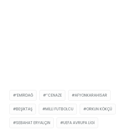
‘EMIRDAĞ
’’CENAZE
AFYONKARAHISAR
BEŞIKTAŞ
MILLI FUTBOLCU
ORKUN KÖKÇÜ
SEBAHAT ERYALÇIN
UEFA AVRUPA LIGI