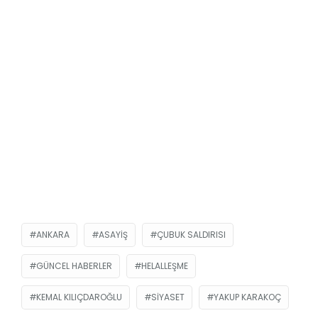
ANKARA
ASAYIŞ
ÇUBUK SALDIRISI
GÜNCEL HABERLER
HELALLEŞME
KEMAL KILIÇDAROĞLU
SIYASET
YAKUP KARAKOÇ