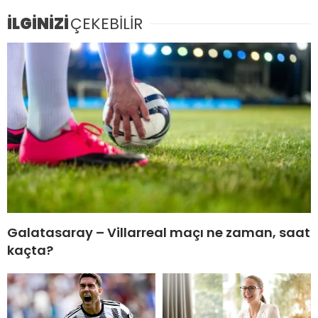
İLGİNİZİ
ÇEKEBİLİR
Galatasaray – Villarreal maçı ne zaman, saat
kaçta?