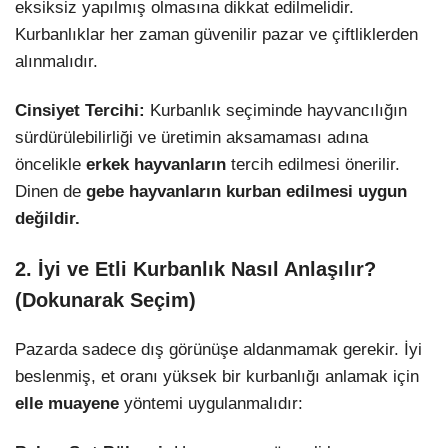
eksiksiz yapılmış olmasına dikkat edilmelidir.
Kurbanlıklar her zaman güvenilir pazar ve çiftliklerden
alınmalıdır.
Cinsiyet Tercihi:
Kurbanlık seçiminde hayvancılığın
sürdürülebilirliği ve üretimin aksamaması adına
öncelikle
erkek hayvanların
tercih edilmesi önerilir.
Dinen de
gebe hayvanların kurban edilmesi uygun
değildir.
2. İyi ve Etli Kurbanlık Nasıl Anlaşılır?
(Dokunarak Seçim)
Pazarda sadece dış görünüşe aldanmamak gerekir. İyi
beslenmiş, et oranı yüksek bir kurbanlığı anlamak için
elle muayene
yöntemi uygulanmalıdır: