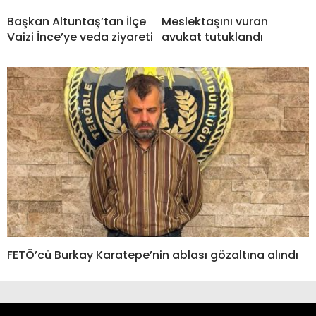
Başkan Altuntaş’tan İlçe
Meslektaşını vuran
Vaizi İnce’ye veda ziyareti
avukat tutuklandı
FETÖ’cü Burkay Karatepe’nin ablası gözaltına alındı