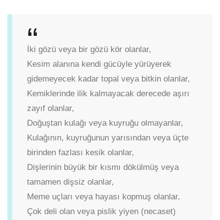
İki gözü veya bir gözü kör olanlar,
Kesim alanına kendi gücüyle yürüyerek
gidemeyecek kadar topal veya bitkin olanlar,
Kemiklerinde ilik kalmayacak derecede aşırı
zayıf olanlar,
Doğuştan kulağı veya kuyruğu olmayanlar,
Kulağının, kuyruğunun yarısından veya üçte
birinden fazlası kesik olanlar,
Dişlerinin büyük bir kısmı dökülmüş veya
tamamen dişsiz olanlar,
Meme uçları veya hayası kopmuş olanlar,
Çok deli olan veya pislik yiyen (necaset)