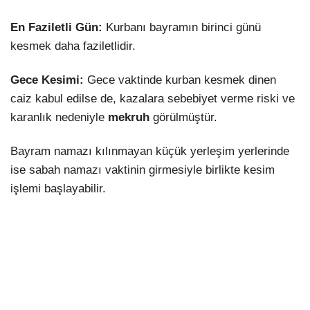
En Faziletli Gün:
Kurbanı bayramın birinci günü
kesmek daha faziletlidir.
Gece Kesimi:
Gece vaktinde kurban kesmek dinen
caiz kabul edilse de, kazalara sebebiyet verme riski ve
karanlık nedeniyle
mekruh
görülmüştür.
Bayram namazı kılınmayan küçük yerleşim yerlerinde
ise sabah namazı vaktinin girmesiyle birlikte kesim
işlemi başlayabilir.