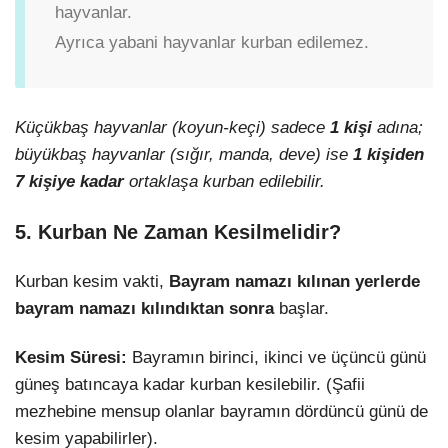
hayvanlar.
Ayrıca yabani hayvanlar kurban edilemez.
Küçükbaş hayvanlar (koyun-keçi) sadece
1 kişi
adına;
büyükbaş hayvanlar (sığır, manda, deve) ise
1 kişiden
7 kişiye kadar
ortaklaşa kurban edilebilir.
5. Kurban Ne Zaman Kesilmelidir?
Kurban kesim vakti,
Bayram namazı kılınan yerlerde
bayram namazı kılındıktan sonra
başlar.
Kesim Süresi:
Bayramın birinci, ikinci ve üçüncü günü
güneş batıncaya kadar kurban kesilebilir. (Şafii
mezhebine mensup olanlar bayramın dördüncü günü de
kesim yapabilirler).