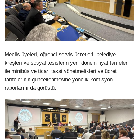
Meclis üyeleri, öğrenci servis ücretleri, belediye
kreşleri ve sosyal tesislerin yeni dönem fiyat tarifeleri
ile minibüs ve ticari taksi yönetmelikleri ve ücret
tarifelerinin güncellenmesine yönelik komisyon
raporlarını da görüştü.