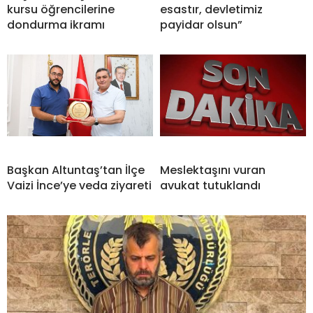
kursu öğrencilerine
esastır, devletimiz
dondurma ikramı
payidar olsun”
Başkan Altuntaş’tan İlçe
Meslektaşını vuran
Vaizi İnce’ye veda ziyareti
avukat tutuklandı