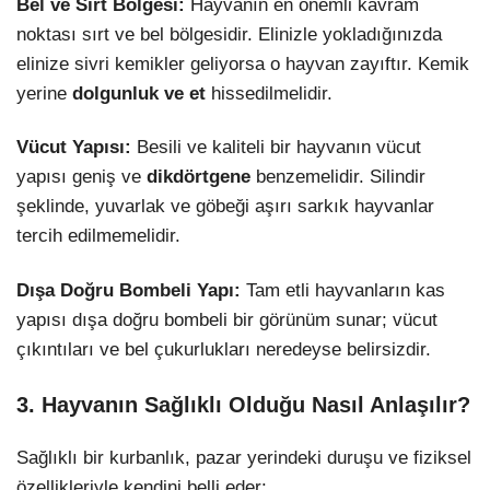
Bel ve Sırt Bölgesi:
Hayvanın en önemli kavram
noktası sırt ve bel bölgesidir. Elinizle yokladığınızda
elinize sivri kemikler geliyorsa o hayvan zayıftır. Kemik
yerine
dolgunluk ve et
hissedilmelidir.
Vücut Yapısı:
Besili ve kaliteli bir hayvanın vücut
yapısı geniş ve
dikdörtgene
benzemelidir. Silindir
şeklinde, yuvarlak ve göbeği aşırı sarkık hayvanlar
tercih edilmemelidir.
Dışa Doğru Bombeli Yapı:
Tam etli hayvanların kas
yapısı dışa doğru bombeli bir görünüm sunar; vücut
çıkıntıları ve bel çukurlukları neredeyse belirsizdir.
3. Hayvanın Sağlıklı Olduğu Nasıl Anlaşılır?
Sağlıklı bir kurbanlık, pazar yerindeki duruşu ve fiziksel
özellikleriyle kendini belli eder: