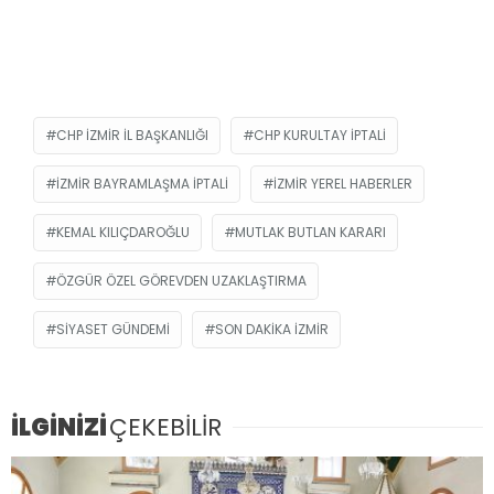
CHP İZMIR İL BAŞKANLIĞI
CHP KURULTAY IPTALI
İZMIR BAYRAMLAŞMA IPTALI
İZMIR YEREL HABERLER
KEMAL KILIÇDAROĞLU
MUTLAK BUTLAN KARARI
ÖZGÜR ÖZEL GÖREVDEN UZAKLAŞTIRMA
SIYASET GÜNDEMI
SON DAKIKA İZMIR
İLGİNİZİ
ÇEKEBİLİR