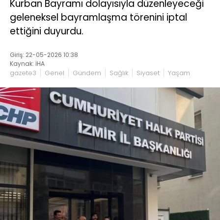
Kurban Bayramı dolayısıyla düzenleyeceği
geleneksel bayramlaşma törenini iptal
ettiğini duyurdu.
Giriş: 22-05-2026 10:38
Kaynak: İHA
gazete3
Genel
Gündem
Sağlık
Siyaset
Yaşam