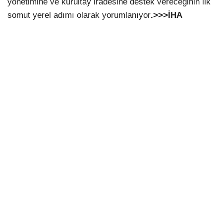
yönetimine ve kurultay iradesine destek vereceğinin ilk
somut yerel adımı olarak yorumlanıyor
.>>>İHA