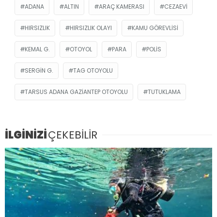
ADANA
ALTIN
ARAÇ KAMERASI
CEZAEVI
HIRSIZLIK
HIRSIZLIK OLAYI
KAMU GÖREVLISI
KEMAL G.
OTOYOL
PARA
POLIS
SERGIN G.
TAG OTOYOLU
TARSUS ADANA GAZIANTEP OTOYOLU
TUTUKLAMA
İLGİNİZİ
ÇEKEBİLİR