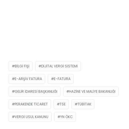
BILGI FIŞI
DIJITAL VERGI SISTEMI
E-ARŞIV FATURA
E-FATURA
GELIR İDARESI BAŞKANLIĞI
HAZINE VE MALIYE BAKANLIĞI
PERAKENDE TICARET
TSE
TÜBİTAK
VERGI USUL KANUNU
YN ÖKC