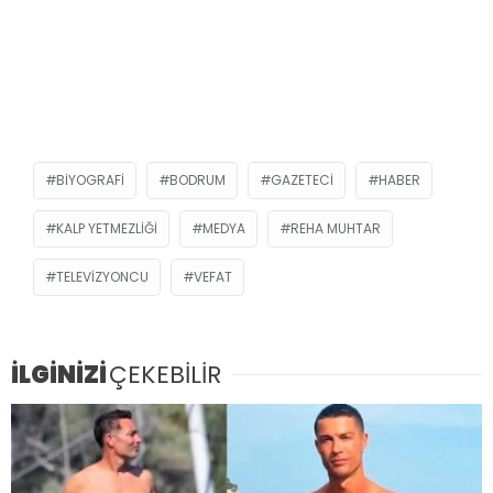
BIYOGRAFI
BODRUM
GAZETECI
HABER
KALP YETMEZLIĞI
MEDYA
REHA MUHTAR
TELEVIZYONCU
VEFAT
İLGİNİZİ
ÇEKEBİLİR