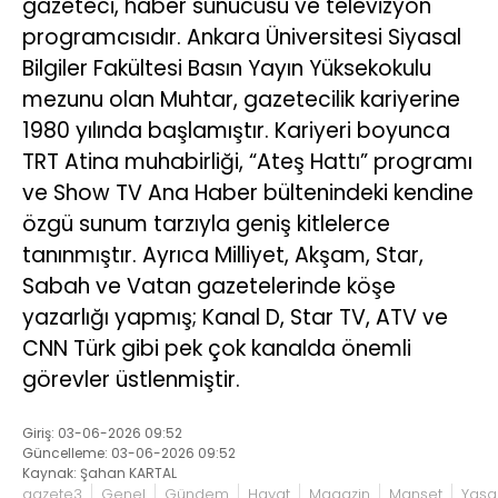
gazeteci, haber sunucusu ve televizyon
programcısıdır. Ankara Üniversitesi Siyasal
Bilgiler Fakültesi Basın Yayın Yüksekokulu
mezunu olan Muhtar, gazetecilik kariyerine
1980 yılında başlamıştır. Kariyeri boyunca
TRT Atina muhabirliği, “Ateş Hattı” programı
ve Show TV Ana Haber bültenindeki kendine
özgü sunum tarzıyla geniş kitlelerce
tanınmıştır. Ayrıca Milliyet, Akşam, Star,
Sabah ve Vatan gazetelerinde köşe
yazarlığı yapmış; Kanal D, Star TV, ATV ve
CNN Türk gibi pek çok kanalda önemli
görevler üstlenmiştir.
Giriş: 03-06-2026 09:52
Güncelleme: 03-06-2026 09:52
Kaynak: Şahan KARTAL
gazete3
Genel
Gündem
Hayat
Magazin
Manşet
Yaş