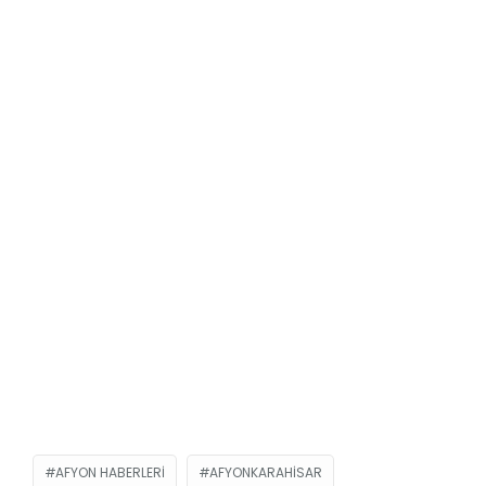
AFYON HABERLERI
AFYONKARAHISAR