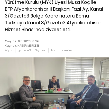
Yürütme Kurulu (MYK) Üyesi Musa Koç ile
BTP Afyonkarahisar İl Başkanı Fazıl Ay, Kanal
3/Gazete3 Bölge Koordinatörü Berna
Türksoy’u Kanal 3/Gazete3 Afyonkarahisar
Hizmet Binası’nda ziyaret etti.
Giriş: 07-07-2026 16:39
Kaynak: HABER MERKEZI
Afyon
gazete3
Siyaset
Tüm Haberler