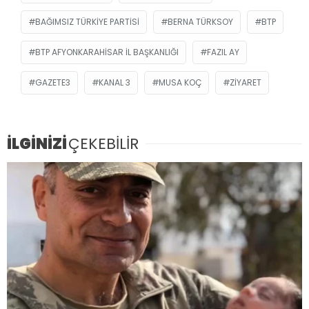
BAĞIMSIZ TÜRKIYE PARTISI
BERNA TÜRKSOY
BTP
BTP AFYONKARAHISAR İL BAŞKANLIĞI
FAZIL AY
GAZETE3
KANAL 3
MUSA KOÇ
ZIYARET
İLGİNİZİ
ÇEKEBİLİR