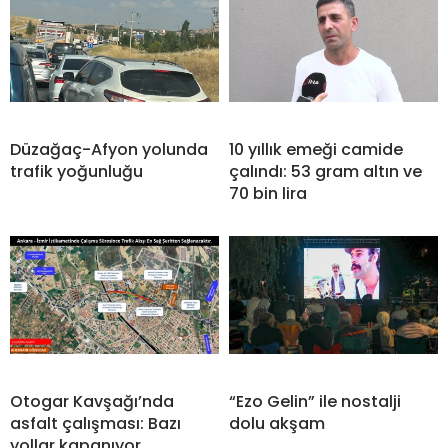
Düzağaç-Afyon yolunda
10 yıllık emeği camide
trafik yoğunluğu
çalındı: 53 gram altın ve
70 bin lira
Otogar Kavşağı’nda
“Ezo Gelin” ile nostalji
asfalt çalışması: Bazı
dolu akşam
yollar kapanıyor