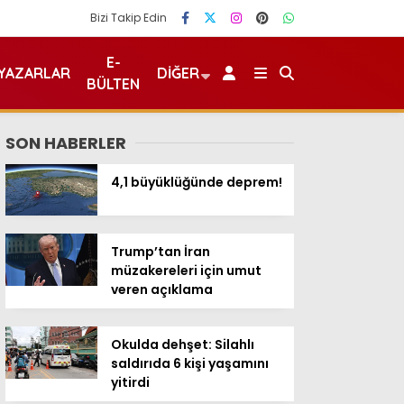
Bizi Takip Edin
E-
YAZARLAR
DIĞER
BÜLTEN
SON HABERLER
4,1 büyüklüğünde deprem!
Trump’tan İran
müzakereleri için umut
veren açıklama
Okulda dehşet: Silahlı
saldırıda 6 kişi yaşamını
yitirdi