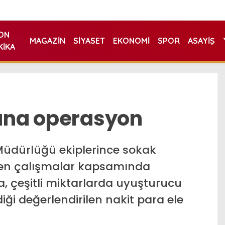
ON
MAGAZIN
SIYASET
EKONOMI
SPOR
ASAYIŞ
KIKA
n
rına operasyon
Müdürlüğü ekiplerince sokak
ülen çalışmalar kapsamında
 çeşitli miktarlarda uyuşturucu
ği değerlendirilen nakit para ele