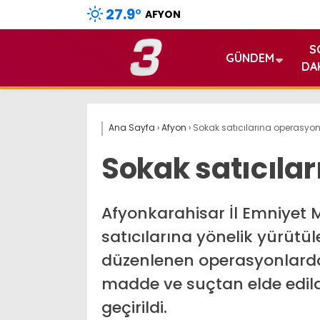
27.9
°
AFYON
S
GÜNDEM
DA
Ana Sayfa
›
Afyon
›
Sokak satıcılarına operasyo
Sokak satıcıla
Afyonkarahisar İl Emniyet 
satıcılarına yönelik yürüt
düzenlenen operasyonlarda,
madde ve suçtan elde edildi
geçirildi.