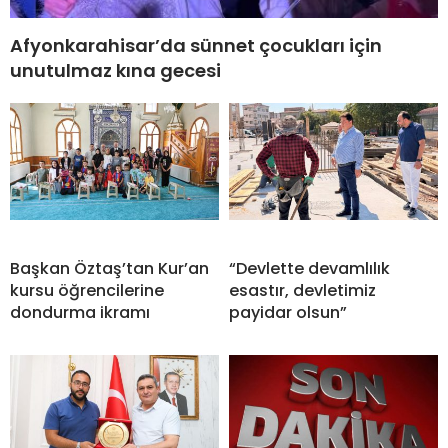
Afyonkarahisar’da sünnet çocukları için
unutulmaz kına gecesi
Başkan Öztaş’tan Kur’an
“Devlette devamlılık
kursu öğrencilerine
esastır, devletimiz
dondurma ikramı
payidar olsun”