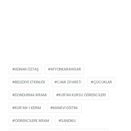
ADNAN ÖZTAŞ
AFYONKARAHISAR
BELEDIYE ETKINLIĞI
CAMI ZIYARETI
ÇOCUKLAR
DONDURMA IKRAMI
KUR'AN KURSU ÖĞRENCILERI
KUR’AN-I KERIM
MANEVI EĞITIM.
ÖĞRENCILERE IKRAM
SANDIKLI