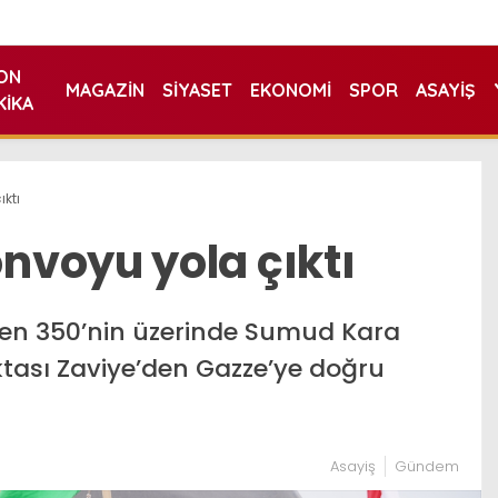
ON
MAGAZIN
SIYASET
EKONOMI
SPOR
ASAYIŞ
KIKA
ktı
voyu yola çıktı
den 350’nin üzerinde Sumud Kara
ktası Zaviye’den Gazze’ye doğru
Asayiş
Gündem