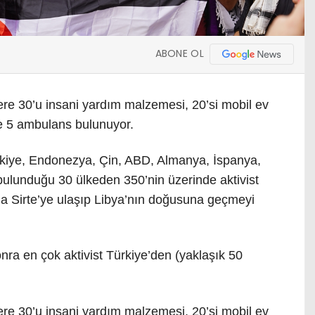
ABONE OL
re 30’u insani yardım malzemesi, 20’si mobil ev
e 5 ambulans bulunuyor.
rkiye, Endonezya, Çin, ABD, Almanya, İspanya,
a bulunduğu 30 ülkeden 350’nin üzerinde aktivist
da Sirte’ye ulaşıp Libya’nın doğusuna geçmeyi
nra en çok aktivist Türkiye’den (yaklaşık 50
re 30’u insani yardım malzemesi, 20’si mobil ev