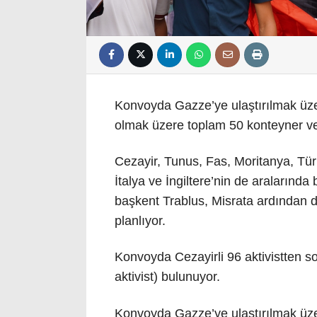
Konvoyda Gazze’ye ulaştırılmak üze
olmak üzere toplam 50 konteyner v
Cezayir, Tunus, Fas, Moritanya, Tü
İtalya ve İngiltere’nin de aralarınd
başkent Trablus, Misrata ardından 
planlıyor.
Konvoyda Cezayirli 96 aktivistten so
aktivist) bulunuyor.
Konvoyda Gazze’ye ulaştırılmak üze