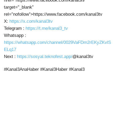
href=”https://www.facebook.com/kanal3tv”
target=”_blank”
rel=”nofollow”>https://www.facebook.com/kanal3tv
X:
https://x.com/kanal3tv
Telegram :
https://t.me/kanal3_tv
Whatsapp :
https://whatsapp.com/channel/0029VaFDm2rEKyZKvlS
ELq17
Next :
https://sosyal.teknofest.app/
@kanal3tv
#Kanal3AnaHaber #Kanal3Haber #Kanal3