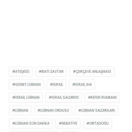
ATEŞKES
BATI ZAVTAR
ÇERÇEVE ANLAŞMASI
GÜNEY LÜBNAN
ISRAIL
İSRAIL İHA
İSRAIL LÜBNAN
İSRAIL SALDIRISI
KEFER RUMMAN
LÜBNAN
LÜBNAN ORDUSU
LÜBNAN SALDIRILARI
LÜBNAN SON DAKIKA
NEBATIYE
ORTADOĞU