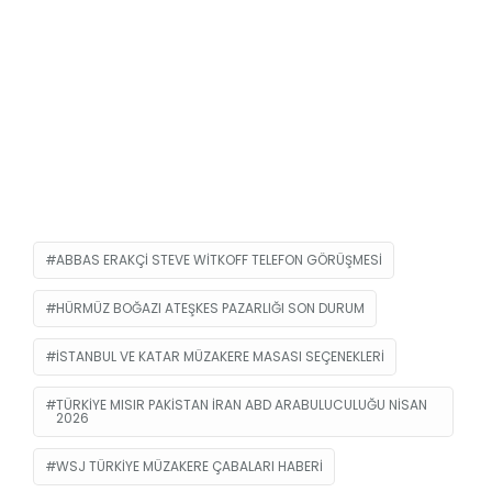
ABBAS ERAKÇI STEVE WITKOFF TELEFON GÖRÜŞMESI
HÜRMÜZ BOĞAZI ATEŞKES PAZARLIĞI SON DURUM
ISTANBUL VE KATAR MÜZAKERE MASASI SEÇENEKLERI
TÜRKIYE MISIR PAKISTAN IRAN ABD ARABULUCULUĞU NISAN
2026
WSJ TÜRKIYE MÜZAKERE ÇABALARI HABERI