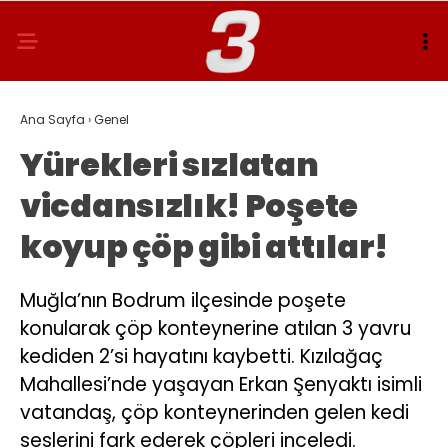
Ana Sayfa
›
Genel
Yürekleri sızlatan
vicdansızlık! Poşete
koyup çöp gibi attılar!
Muğla’nın Bodrum ilçesinde poşete
konularak çöp konteynerine atılan 3 yavru
kediden 2’si hayatını kaybetti. Kızılağaç
Mahallesi’nde yaşayan Erkan Şenyaktı isimli
vatandaş, çöp konteynerinden gelen kedi
seslerini fark ederek çöpleri inceledi.