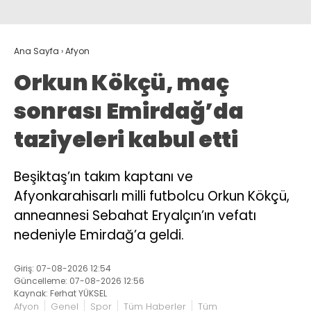
Ana Sayfa
›
Afyon
Orkun Kökçü, maç
sonrası Emirdağ’da
taziyeleri kabul etti
Beşiktaş’ın takım kaptanı ve
Afyonkarahisarlı milli futbolcu Orkun Kökçü,
anneannesi Sebahat Eryalçın’ın vefatı
nedeniyle Emirdağ’a geldi.
Giriş: 07-08-2026 12:54
Güncelleme: 07-08-2026 12:56
Kaynak: Ferhat YÜKSEL
Afyon
Genel
Spor
Tüm Haberler
Tüm