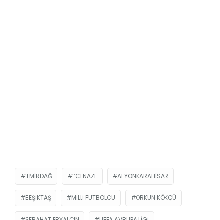
‘EMIRDAĞ
’’CENAZE
AFYONKARAHISAR
BEŞIKTAŞ
MILLI FUTBOLCU
ORKUN KÖKÇÜ
SEBAHAT ERYALÇIN
UEFA AVRUPA LIGI