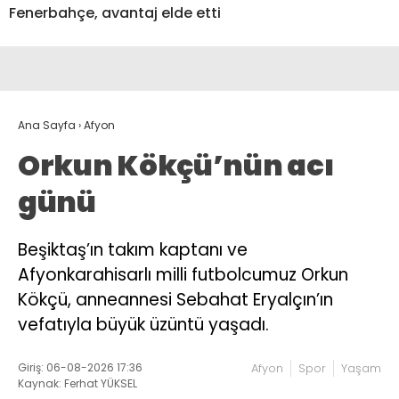
Fenerbahçe, avantaj elde etti
Ana Sayfa
›
Afyon
Orkun Kökçü’nün acı
günü
Beşiktaş’ın takım kaptanı ve
Afyonkarahisarlı milli futbolcumuz Orkun
Kökçü, anneannesi Sebahat Eryalçın’ın
vefatıyla büyük üzüntü yaşadı.
Giriş: 06-08-2026 17:36
Afyon
Spor
Yaşam
Kaynak: Ferhat YÜKSEL