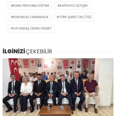
KAMU PERSONELI EĞITIMI
KAPSAYICI ILETIŞIM
KURUMSAL FARKINDALIK
TÜRK İŞARET DILI (TİD)
VATANDAŞ ODAKLI HIZMET
İLGİNİZİ
ÇEKEBİLİR