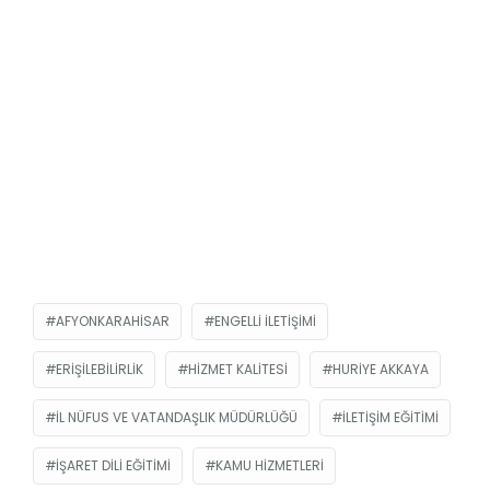
AFYONKARAHISAR
ENGELLI ILETIŞIMI
ERIŞILEBILIRLIK
HIZMET KALITESI
HURIYE AKKAYA
İL NÜFUS VE VATANDAŞLIK MÜDÜRLÜĞÜ
ILETIŞIM EĞITIMI
IŞARET DILI EĞITIMI
KAMU HIZMETLERI