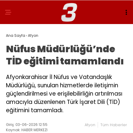
Ana Sayfa
›
Afyon
Nüfus Müdürlüğü’nde
TİD eğitimi tamamlandı
Afyonkarahisar İl Nüfus ve Vatandaşlık
Müdürlüğü, sunulan hizmetlerde iletişimin
güçlendirilmesi ve erişilebilirliğin artırılması
amacıyla düzenlenen Türk İşaret Dili (TİD)
eğitimini tamamladı.
Giriş: 03-06-2026 12:55
Afyon
Tüm Haberler
Kaynak: HABER MERKEZI