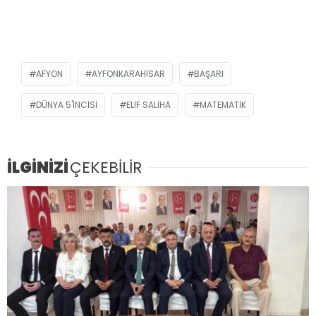
AFYON
AYFONKARAHISAR
BAŞARI
DÜNYA 5'INCISI
ELIF SALIHA
MATEMATIK
İLGİNİZİ
ÇEKEBİLİR