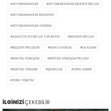
AFYONKARAHISAR
AFYONKARAHISAR BELEDIYE MECLISI
AFYONKARAHISAR BELEDIYESI
AFYONKARAHISAR GÜNDEM.
AĞUSTOS AYI MECLIS TOPLANTISI
BELEDIYE MECLISI
BELEDIYE PROJELERI
BURCU KÖKSAL
ILK KAZMA
KENTSEL DÖNÜŞÜM
KENTSEL DÖNÜŞÜM PROJESI
KENTSEL YENILEME
ŞEHIRCILIK.
YEREL HABER
YEREL YÖNETIM
İLGİNİZİ
ÇEKEBİLİR