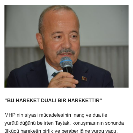
“BU HAREKET DUALI BİR HAREKETTİR”
MHP’nin siyasi mücadelesinin inanç ve dua ile
yürütüldüğünü belirten Taytak, konuşmasının sonunda
ülkücü hareketin birlik ve beraberliğine vurgu yaptı.