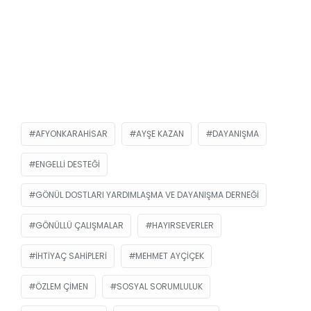
AFYONKARAHISAR
AYŞE KAZAN
DAYANIŞMA
ENGELLI DESTEĞI
GÖNÜL DOSTLARI YARDIMLAŞMA VE DAYANIŞMA DERNEĞI
GÖNÜLLÜ ÇALIŞMALAR
HAYIRSEVERLER
IHTIYAÇ SAHIPLERI
MEHMET AYÇIÇEK
ÖZLEM ÇIMEN
SOSYAL SORUMLULUK