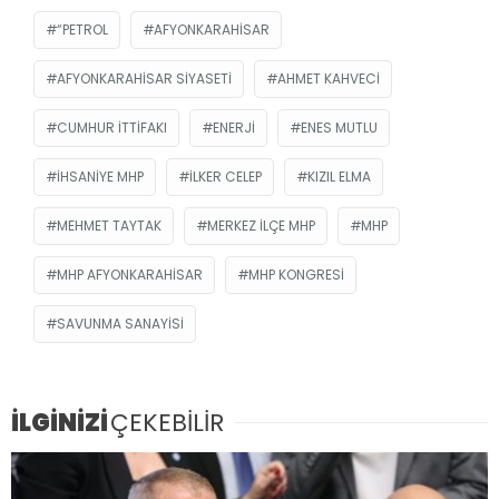
“PETROL
AFYONKARAHISAR
AFYONKARAHISAR SIYASETI
AHMET KAHVECI
CUMHUR İTTIFAKI
ENERJI
ENES MUTLU
İHSANIYE MHP
İLKER CELEP
KIZIL ELMA
MEHMET TAYTAK
MERKEZ İLÇE MHP
MHP
MHP AFYONKARAHISAR
MHP KONGRESI
SAVUNMA SANAYISI
İLGİNİZİ
ÇEKEBİLİR