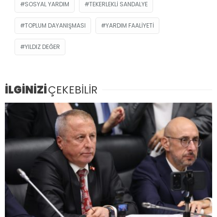
SOSYAL YARDIM
TEKERLEKLI SANDALYE
TOPLUM DAYANIŞMASI
YARDIM FAALIYETI
YILDIZ DEĞER
İLGİNİZİ
ÇEKEBİLİR