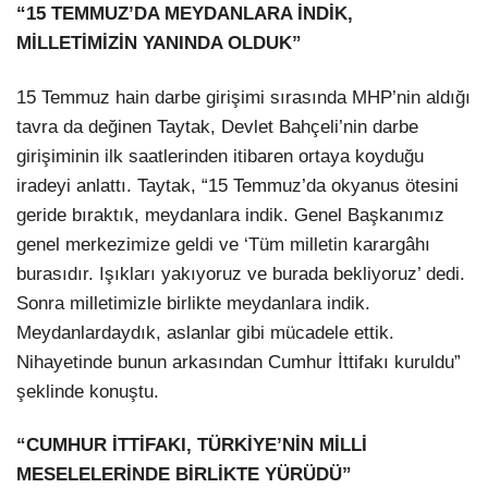
“15 TEMMUZ’DA MEYDANLARA İNDİK,
MİLLETİMİZİN YANINDA OLDUK”
15 Temmuz hain darbe girişimi sırasında MHP’nin aldığı
tavra da değinen Taytak, Devlet Bahçeli’nin darbe
girişiminin ilk saatlerinden itibaren ortaya koyduğu
iradeyi anlattı. Taytak, “15 Temmuz’da okyanus ötesini
geride bıraktık, meydanlara indik. Genel Başkanımız
genel merkezimize geldi ve ‘Tüm milletin karargâhı
burasıdır. Işıkları yakıyoruz ve burada bekliyoruz’ dedi.
Sonra milletimizle birlikte meydanlara indik.
Meydanlardaydık, aslanlar gibi mücadele ettik.
Nihayetinde bunun arkasından Cumhur İttifakı kuruldu”
şeklinde konuştu.
“CUMHUR İTTİFAKI, TÜRKİYE’NİN MİLLİ
MESELELERİNDE BİRLİKTE YÜRÜDÜ”