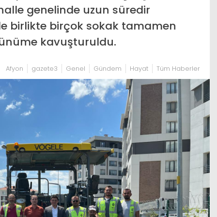
alle genelinde uzun süredir
e birlikte birçok sokak tamamen
rünüme kavuşturuldu.
Afyon
gazete3
Genel
Gündem
Hayat
Tüm Haberler