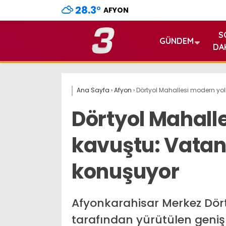
28.3
°
AFYON
S
GÜNDEM
DA
Ana Sayfa
›
Afyon
›
Dörtyol Mahallesi modern yol
Dörtyol Mahall
kavuştu: Vatan
konuşuyor
Afyonkarahisar Merkez Dörty
tarafından yürütülen geniş