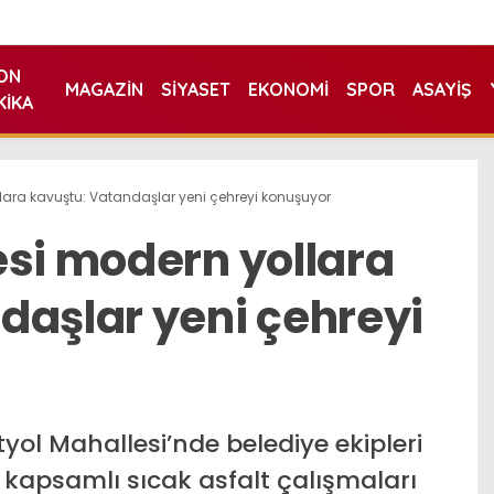
ON
MAGAZIN
SIYASET
EKONOMI
SPOR
ASAYIŞ
KIKA
lara kavuştu: Vatandaşlar yeni çehreyi konuşuyor
esi modern yollara
daşlar yeni çehreyi
ol Mahallesi’nde belediye ekipleri
 kapsamlı sıcak asfalt çalışmaları