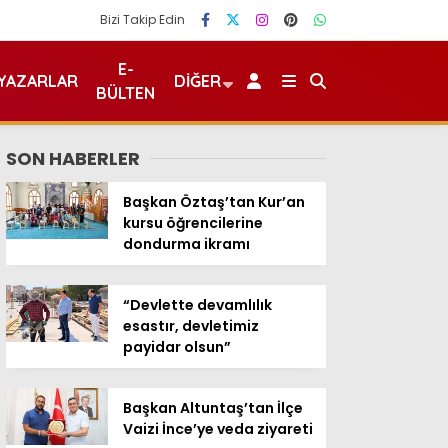
Bizi Takip Edin
E-
YAZARLAR
DIĞER
BÜLTEN
SON HABERLER
Başkan Öztaş’tan Kur’an
kursu öğrencilerine
dondurma ikramı
“Devlette devamlılık
esastır, devletimiz
payidar olsun”
Başkan Altuntaş’tan İlçe
Vaizi İnce’ye veda ziyareti