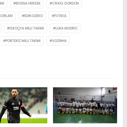
IMI
BOSNA HERSEK
CRAIG GORDON
KORLARI
EDIN DZEKO
FUTBOL
İSKOÇYA MILLI TAKIMI
LUKA MODRIC
PORTEKIZ MILLI TAKIMI
VOZINHA