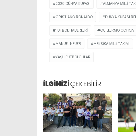
2026 DÜNYA KUPASI
ALMANYA MILLI TAK
CRISTIANO RONALDO
DÜNYA KUPASI RE
FUTBOL HABERLERI
GUILLERMO OCHOA
MANUEL NEUER
MEKSIKA MILLI TAKIMI
YAŞLI FUTBOLCULAR
İLGİNİZİ
ÇEKEBİLİR