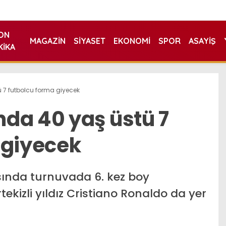
ON
MAGAZIN
SIYASET
EKONOMI
SPOR
ASAYIŞ
KIKA
 7 futbolcu forma giyecek
da 40 yaş üstü 7
 giyecek
sında turnuvada 6. kez boy
ekizli yıldız Cristiano Ronaldo da yer