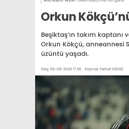
Ana Sayfa
›
Afyon
›
Orkun Kökçü’nün acı günü
Orkun Kökçü’n
Beşiktaş’ın takım kaptanı v
Orkun Kökçü, anneannesi Se
üzüntü yaşadı.
Giriş: 06-08-2026 17:36
Kaynak: Ferhat YÜKSEL