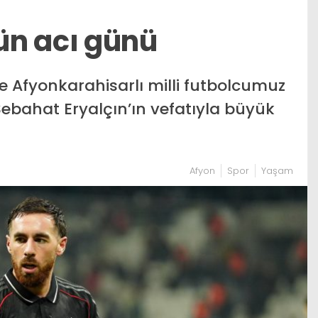
ün acı günü
e Afyonkarahisarlı milli futbolcumuz
bahat Eryalçın’ın vefatıyla büyük
Afyon
Spor
Yaşam