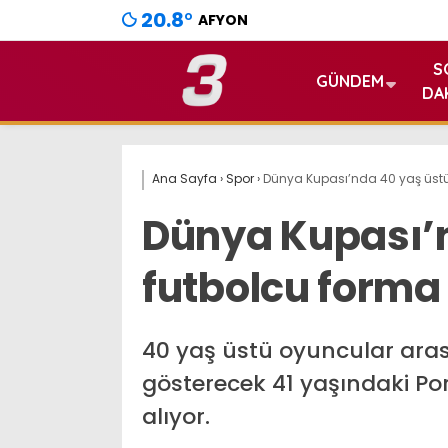
20.8
°
AFYON
S
GÜNDEM
DA
Ana Sayfa
›
Spor
›
Dünya Kupası’nda 40 yaş üstü
Dünya Kupası’n
futbolcu forma
40 yaş üstü oyuncular ara
gösterecek 41 yaşındaki Port
alıyor.