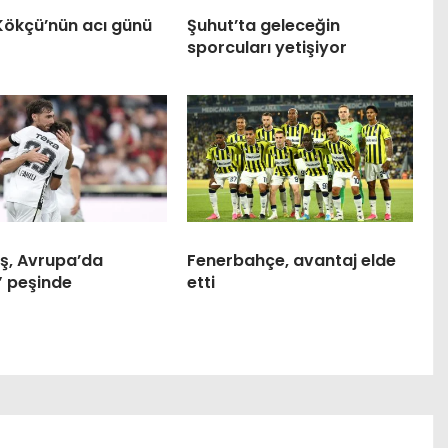
Kökçü’nün acı günü
Şuhut’ta geleceğin
sporcuları yetişiyor
aş, Avrupa’da
Fenerbahçe, avantaj elde
” peşinde
etti