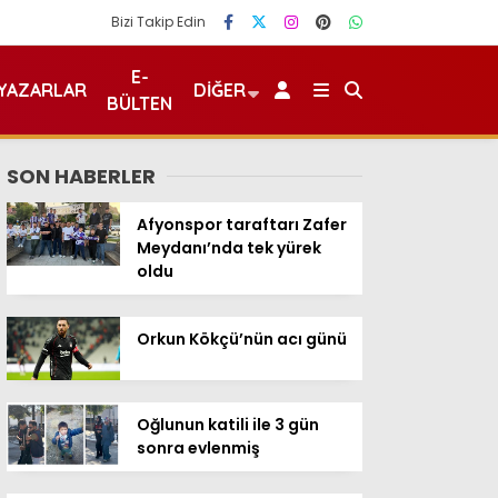
Bizi Takip Edin
E-
YAZARLAR
DIĞER
BÜLTEN
SON HABERLER
Afyonspor taraftarı Zafer
Meydanı’nda tek yürek
oldu
Orkun Kökçü’nün acı günü
Oğlunun katili ile 3 gün
sonra evlenmiş