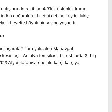
ı atışlarında rakibine 4-3’lük üstünlük kuran
inden doğarak tur biletini cebine koydu. Maç
eknik heyette büyük bir sevinç yaşandı.
por
lini aşarak 2. tura yükselen Manavgat
kesinleşti. Antalya temsilcisi, bir üst turda 3. Lig
1923 Afyonkarahisarspor ile karşı karşıya