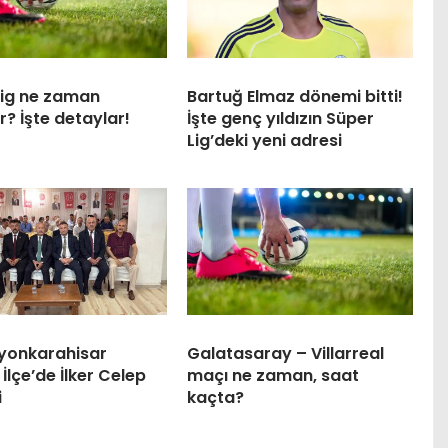
Lig ne zaman
Bartuğ Elmaz dönemi bitti!
r? İşte detaylar!
İşte genç yıldızın Süper
Lig’deki yeni adresi
yonkarahisar
Galatasaray – Villarreal
İlçe’de İlker Celep
maçı ne zaman, saat
i
kaçta?