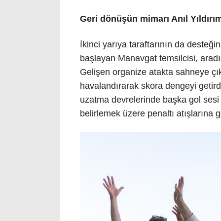
Geri dönüşün mimarı Anıl Yıldırı
İkinci yarıya taraftarının da desteği
başlayan Manavgat temsilcisi, arad
Gelişen organize atakta sahneye çıkan
havalandırarak skora dengeyi getird
uzatma devrelerinde başka gol sesi 
belirlemek üzere penaltı atışlarına ge